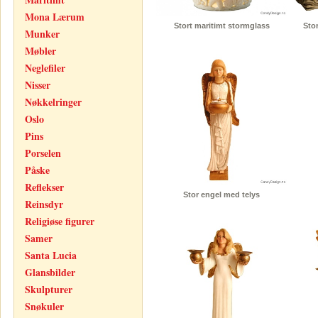
Mona Lærum
Stort maritimt stormglass
Sto
Munker
Møbler
Neglefiler
Nisser
Nøkkelringer
Oslo
Pins
Porselen
Påske
Reflekser
Stor engel med telys
Reinsdyr
Religiøse figurer
Samer
Santa Lucia
Glansbilder
Skulpturer
Snøkuler