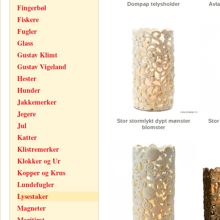
Dompap telysholder
Avla
Fingerbøl
Fiskere
Fugler
Glass
Gustav Klimt
Gustav Vigeland
Hester
Hunder
Jakkemerker
Jegere
Stor stormlykt dypt mønster
Stor
Jul
blomster
Katter
Klistremerker
Klokker og Ur
Kopper og Krus
Lundefugler
Lysestaker
Magneter
Maritimt