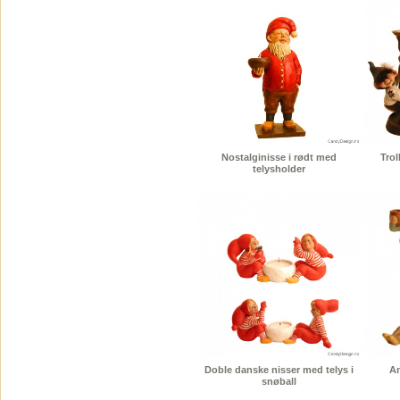
Nostalginisse i rødt med
Tro
telysholder
Doble danske nisser med telys i
An
snøball