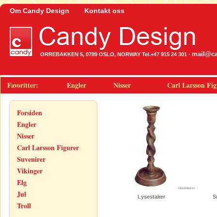
Om Candy Design
Kontakt oss
mail@ca
ORREBAKKEN 5, 0789 OSLO, NORWAY Tel.+47 915 24 301 ·
Favoritter:
Engler
Nisser
Carl Larsson Fig
Forsiden
Engler
Nisser
Carl Larsson Figurer
Suvenirer
Vikinger
Elg
Jul
Lysestaker
S
Troll