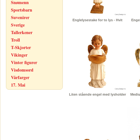
Snømenn
Sportsbarn
Suvenirer
Englelysestake for to lys - Hvit
Engel
Sverige
Tallerkener
Troll
T-Skjorter
Vikinger
Vinter figurer
Visdomsord
Vårfarger
17. Mai
Liten stående engel med lysholder
Mediu