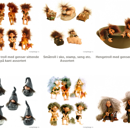
troll med genser sittende
Småtroll i sko, stamp, seng etc.
Hengetroll med genser 
på kant assortert
Assortert