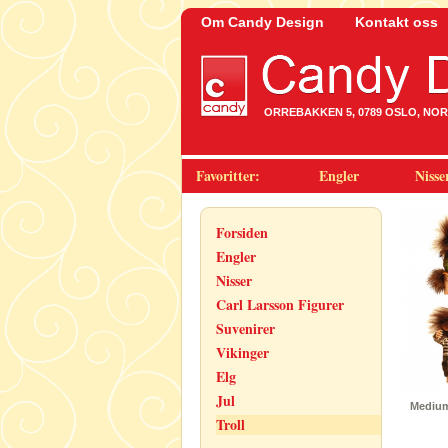
Om Candy Design
Kontakt oss
ORREBAKKEN 5, 0789 OSLO, NORWA
Favoritter:
Engler
Nisse
Forsiden
Engler
Nisser
Carl Larsson Figurer
Suvenirer
Vikinger
Elg
Jul
Medium 
Troll