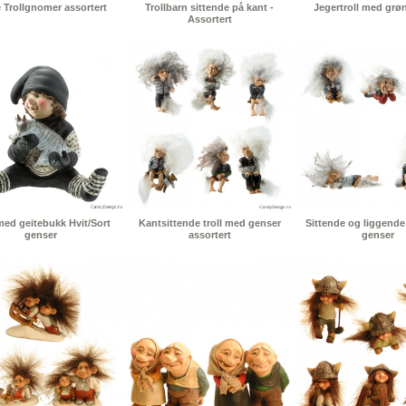
 Trollgnomer assortert
Trollbarn sittende på kant -
Jegertroll med grø
Assortert
 med geitebukk Hvit/Sort
Kantsittende troll med genser
Sittende og liggende
genser
assortert
genser