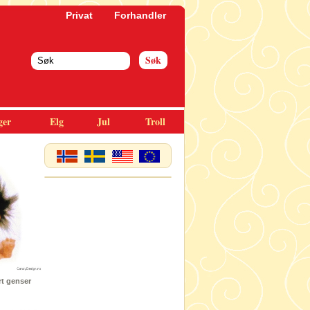
Privat
Forhandler
ger
Elg
Jul
Troll
rt genser