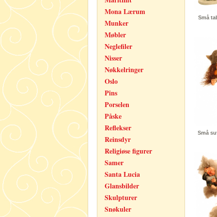
Mona Lærum
Små tabå
Munker
Møbler
Neglefiler
Nisser
Nøkkelringer
Oslo
Pins
Porselen
Påske
Reflekser
Små suv
Reinsdyr
Religiøse figurer
Samer
Santa Lucia
Glansbilder
Skulpturer
Snøkuler