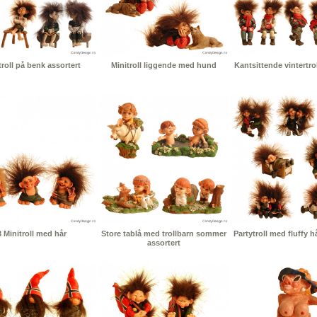
troll på benk assortert
Minitroll liggende med hund
Kantsittende vintertrol
3 Minitroll med hår
Store tablå med trollbarn sommer
Partytroll med fluffy h
assortert