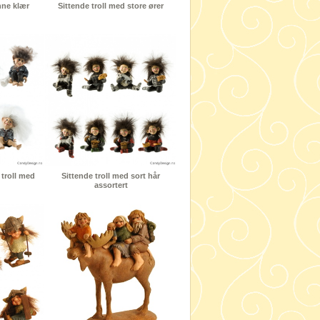
nne klær
Sittende troll med store ører
 troll med
Sittende troll med sort hår
assortert