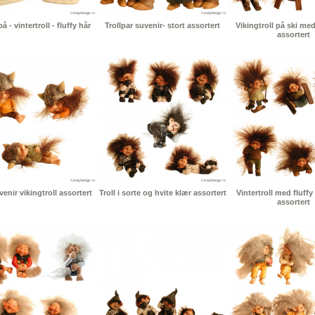
 - vintertroll - fluffy hår
Trollpar suvenir- stort assortert
Vikingtroll på ski med
assortert
enir vikingtroll assortert
Troll i sorte og hvite klær assortert
Vintertroll med fluffy
assortert