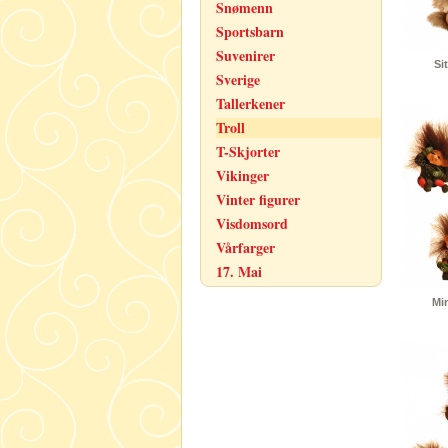
Snømenn
Sportsbarn
Suvenirer
Si
Sverige
Tallerkener
Troll
T-Skjorter
Vikinger
Vinter figurer
Visdomsord
Vårfarger
17. Mai
Min