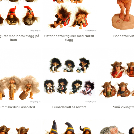
igurer med norsk flagg på
Sittende troll figurer med Norsk
Bade troll vi
luen
flagg
m fiskertroll assortert
Bunadstroll assortert
Små vikingtro