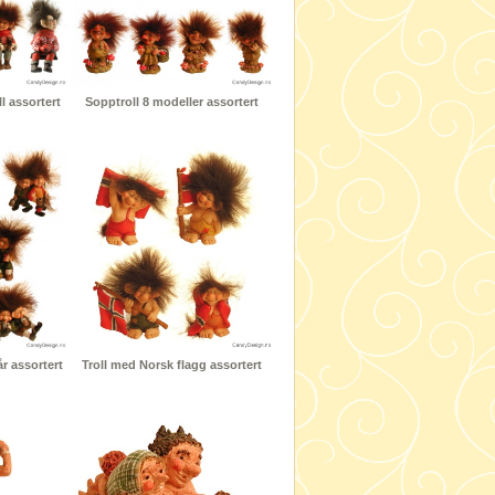
l assortert
Sopptroll 8 modeller assortert
år assortert
Troll med Norsk flagg assortert