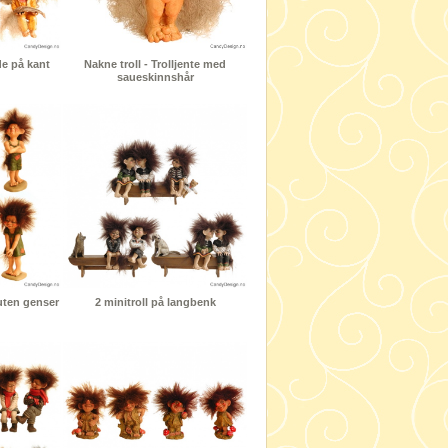
de på kant
Nakne troll - Trolljente med
saueskinnshår
uten genser
2 minitroll på langbenk