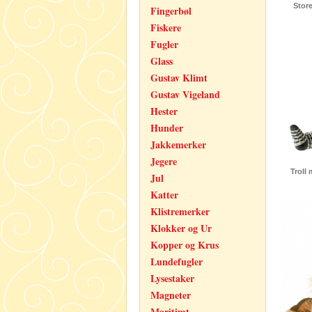
Store
Fingerbøl
Fiskere
Fugler
Glass
Gustav Klimt
Gustav Vigeland
Hester
Hunder
Jakkemerker
Jegere
Troll
Jul
Katter
Klistremerker
Klokker og Ur
Kopper og Krus
Lundefugler
Lysestaker
Magneter
Maritimt