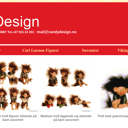
mail@candydesign.no
Y Tel.+47 915 24 301 ·
r
Carl Larsson Figurer
Suvenirer
Vikin
troll figurer sittende på
Medium troll liggende og sittende
Troll med grønn/sva
kant assortert
på kant assortert