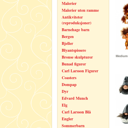
Malerier
Malerier uten ramme
Antikviteter
(reproduksjoner)
Barnehage barn
Bergen
Bjeller
Blyantspissere
Bronse skulpturer
Medium 
Bunad figurer
Carl Larsson Figurer
Coasters
Dompap
Dyr
Edvard Munch
Elg
Carl Larsson Blå
Engler
Sommerbarn