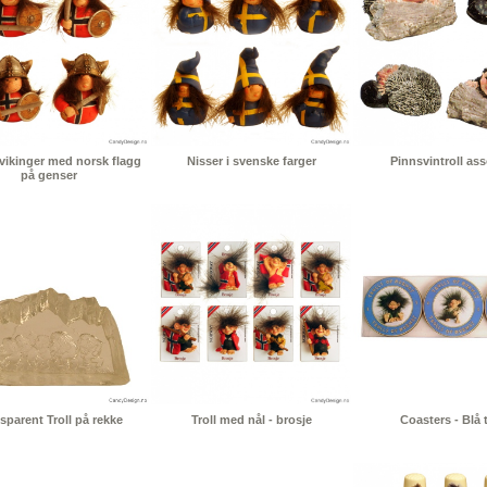
ikinger med norsk flagg
Nisser i svenske farger
Pinnsvintroll ass
på genser
sparent Troll på rekke
Troll med nål - brosje
Coasters - Blå t