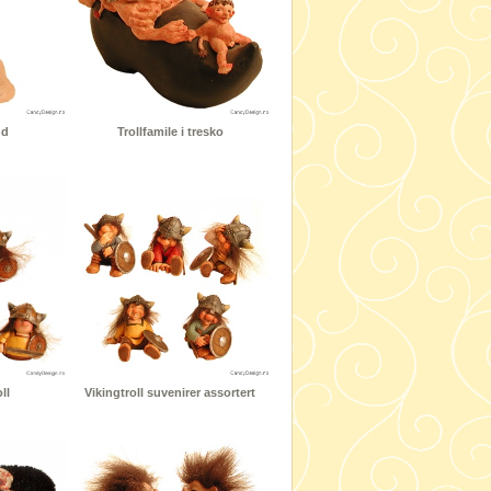
nd
Trollfamile i tresko
ll
Vikingtroll suvenirer assortert