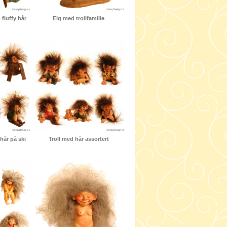
 fluffy hår
Elg med trollfamilie
 hår på ski
Troll med hår assortert