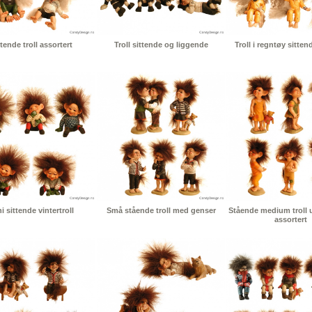
ttende troll assortert
Troll sittende og liggende
Troll i regntøy sitten
i sittende vintertroll
Små stående troll med genser
Stående medium troll 
assortert