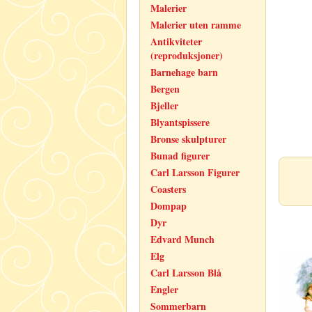
Malerier
Malerier uten ramme
Antikviteter
(reproduksjoner)
Barnehage barn
Bergen
Bjeller
Blyantspissere
Bronse skulpturer
Bunad figurer
Carl Larsson Figurer
Coasters
Dompap
Dyr
Edvard Munch
Elg
Carl Larsson Blå
Engler
Sommerbarn