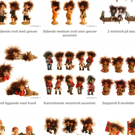
tående troll med genser
Stående medium troll uten genser
2 minitroll på la
assortert
roll liggende med hund
Kantsittende vintertroll assortert
Sopptroll 8 modeller