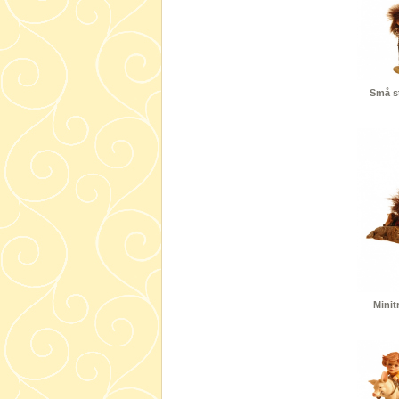
Små s
Minit