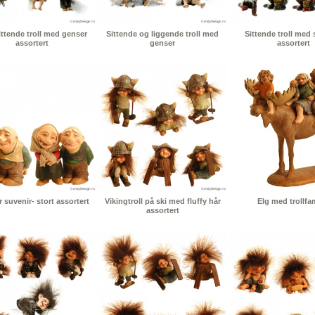
ttende troll med genser
Sittende og liggende troll med
Sittende troll med 
assortert
genser
assortert
r suvenir- stort assortert
Vikingtroll på ski med fluffy hår
Elg med trollfam
assortert