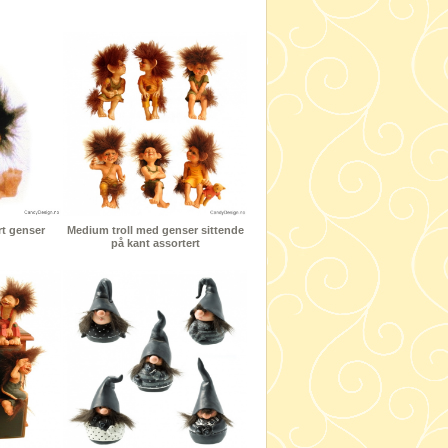
rt genser
Medium troll med genser sittende
på kant assortert