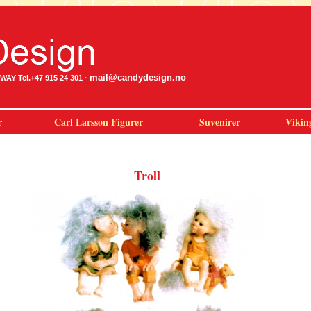
mail@candydesign.no
Y Tel.+47 915 24 301 ·
r
Carl Larsson Figurer
Suvenirer
Vikin
Troll