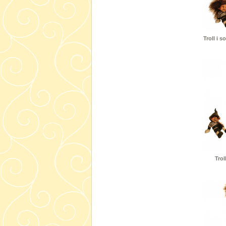
Troll i s
Trol