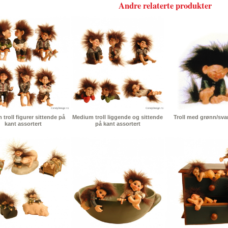
Andre relaterte produkter
troll figurer sittende på
Medium troll liggende og sittende
Troll med grønn/sva
kant assortert
på kant assortert