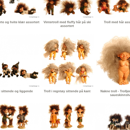
orte og hvite klær assortert
Vintertroll med fluffy hår på ski
Troll med hår ass
assortert
l sittende og liggende
Troll i regntøy sittende på kant
Nakne troll - Trollj
saueskinnsh