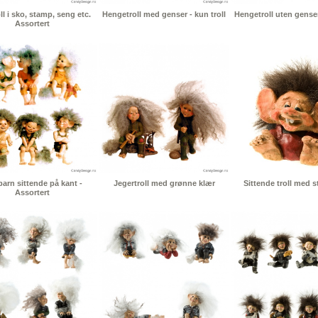
l i sko, stamp, seng etc.
Hengetroll med genser - kun troll
Hengetroll uten genser 
Assortert
barn sittende på kant -
Jegertroll med grønne klær
Sittende troll med s
Assortert