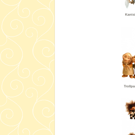
Kantsi
Trollpa