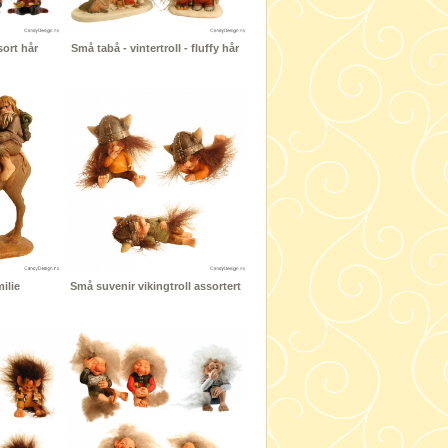
sort hår
Små tabå - vintertroll - fluffy hår
ilie
Små suvenir vikingtroll assortert