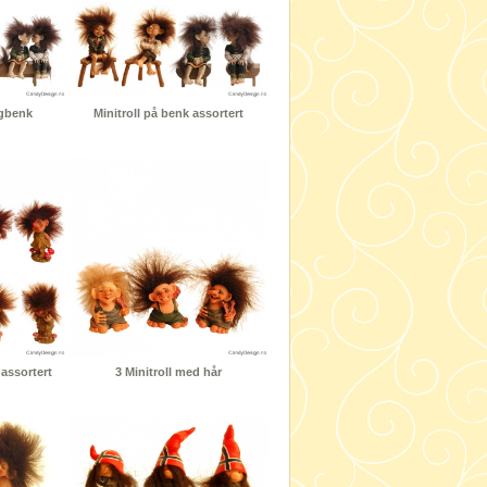
ngbenk
Minitroll på benk assortert
 assortert
3 Minitroll med hår