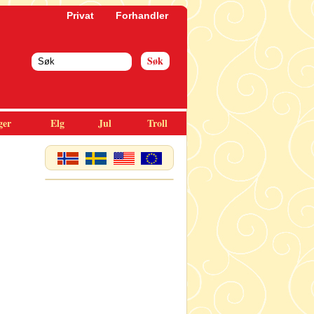
Privat
Forhandler
ger
Elg
Jul
Troll