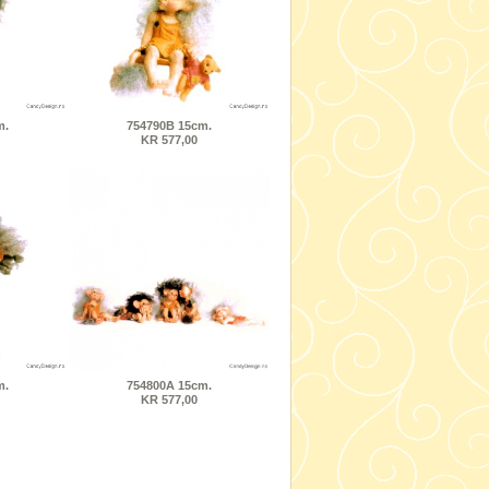
m.
754790B 15cm.
KR 577,00
m.
754800A 15cm.
KR 577,00