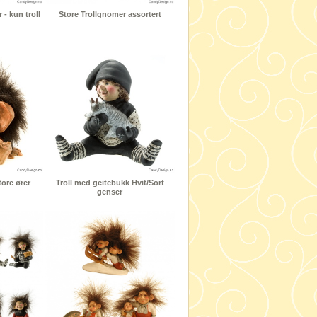
- kun troll
Store Trollgnomer assortert
tore ører
Troll med geitebukk Hvit/Sort
genser