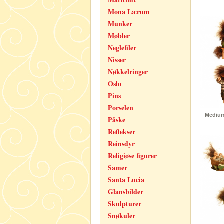
Mona Lærum
Munker
Møbler
Neglefiler
Nisser
Nøkkelringer
Oslo
Pins
Porselen
Medium 
Påske
Reflekser
Reinsdyr
Religiøse figurer
Samer
Santa Lucia
Glansbilder
Skulpturer
Snøkuler