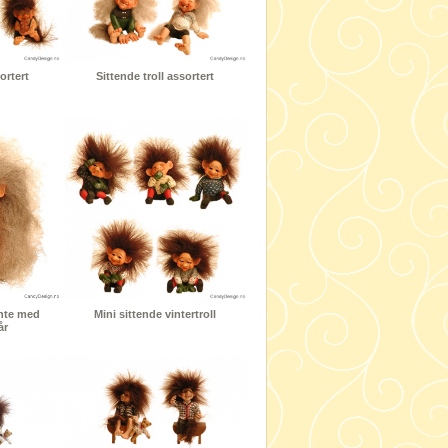
ortert
Sittende troll assortert
ente med
Mini sittende vintertroll
år