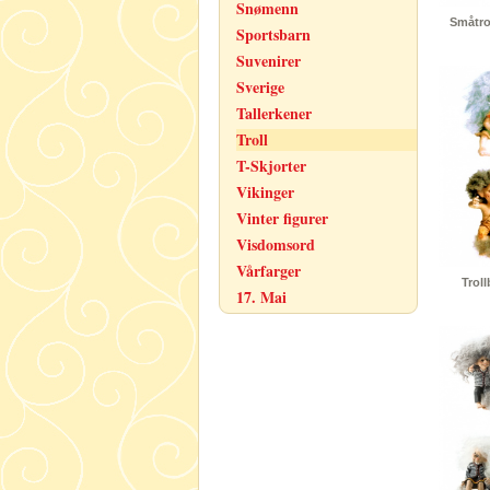
Snømenn
Småtrol
Sportsbarn
Suvenirer
Sverige
Tallerkener
Troll
T-Skjorter
Vikinger
Vinter figurer
Visdomsord
Vårfarger
Troll
17. Mai