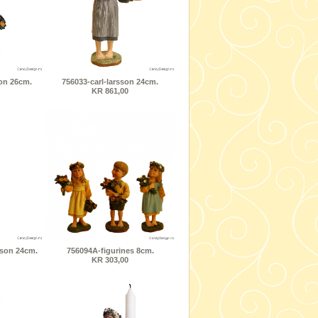
on 26cm.
756033-carl-larsson 24cm.
KR 861,00
sson 24cm.
756094A-figurines 8cm.
KR 303,00