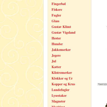
Fingerbøl
Fiskere
Fugler
Glass
Gustav Klimt
Gustav Vigeland
Hester
Hunder
Jakkemerker
Jegere
Jul
Katter
Klistremerker
Klokker og Ur
Kopper og Krus
756032U
Lundefugler
Lysestaker
Magneter
Maritimt