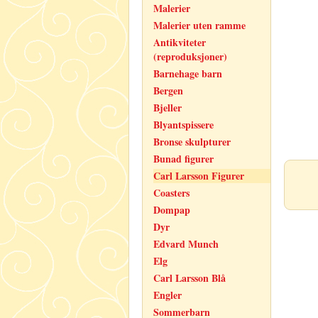
Malerier
Malerier uten ramme
Antikviteter
(reproduksjoner)
Barnehage barn
Bergen
Bjeller
Blyantspissere
Bronse skulpturer
Bunad figurer
Carl Larsson Figurer
Coasters
Dompap
Dyr
Edvard Munch
Elg
Carl Larsson Blå
Engler
Sommerbarn