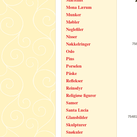
Mona Lærum
Munker
Møbler
Neglefiler
Nisser
Nøkkelringer
75
Oslo
Pins
Porselen
Påske
Reflekser
Reinsdyr
Religiøse figurer
Samer
Santa Lucia
Glansbilder
75481
Skulpturer
Snøkuler