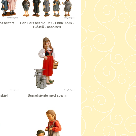
assortert
Carl Larsson figurer - Enkle barn -
Blå/blå - assortert
skjell
Bunadsjente med spann