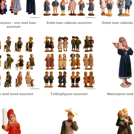
Larsson - mor med barn
Enkle barn stående assortert
Doble barn stående 
assortert
n med hund assortert
Tvillingfigurer assortert
Matrosjente med 