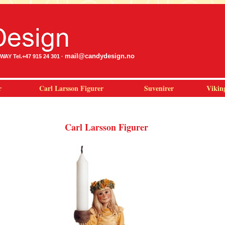
mail@candydesign.no
Y Tel.+47 915 24 301 ·
r
Carl Larsson Figurer
Suvenirer
Vikin
Carl Larsson Figurer