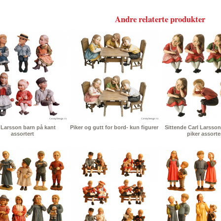
Andre relaterte produkter
 Larsson barn på kant
Piker og gutt for bord- kun figurer
Sittende Carl Larsson
assortert
piker assorte