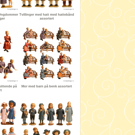
- Ungdommer
Tvillinger med hatt med hattebånd
rger
assortert
sittende på
Mor med barn på benk assortert
rt