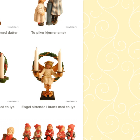
med datter
To piker kjerner smør
ed to lys
Engel sittende i krans med to lys