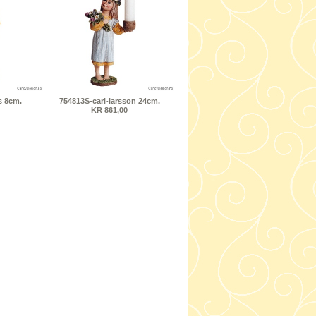
s 8cm.
754813S-carl-larsson 24cm.
KR 861,00