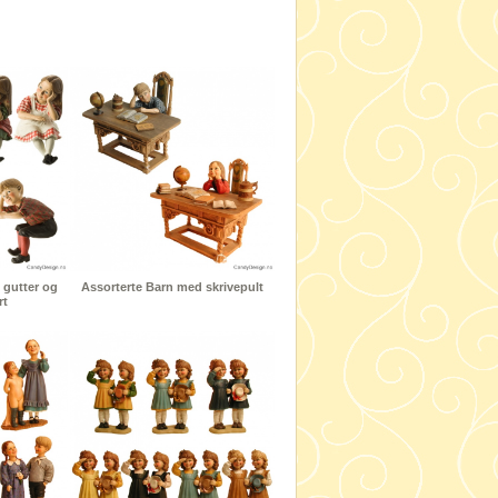
 gutter og
Assorterte Barn med skrivepult
rt