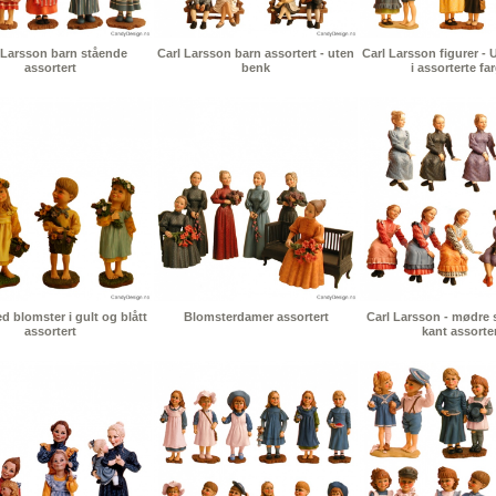
 Larsson barn stående
Carl Larsson barn assortert - uten
Carl Larsson figurer 
assortert
benk
i assorterte fa
 blomster i gult og blått
Blomsterdamer assortert
Carl Larsson - mødre 
assortert
kant assorte