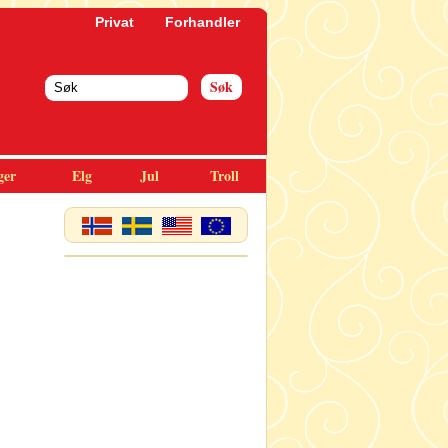
Privat
Forhandler
ger
Elg
Jul
Troll