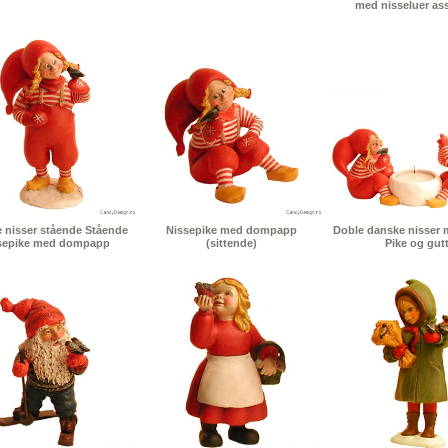
med nisseluer ass
 nisser stående Stående
Nissepike med dompapp
Doble danske nisser m
sepike med dompapp
(sittende)
Pike og gut