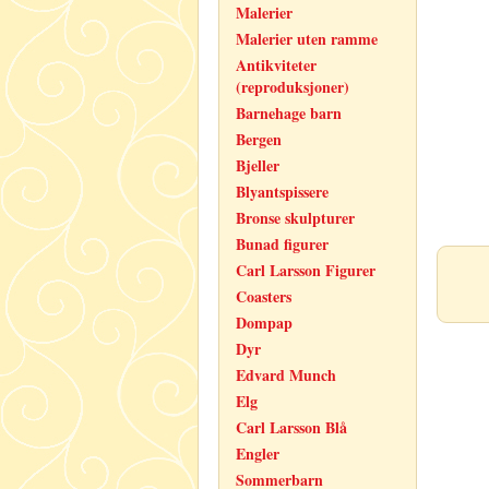
Malerier
Malerier uten ramme
Antikviteter
(reproduksjoner)
Barnehage barn
Bergen
Bjeller
Blyantspissere
Bronse skulpturer
Bunad figurer
Carl Larsson Figurer
Coasters
Dompap
Dyr
Edvard Munch
Elg
Carl Larsson Blå
Engler
Sommerbarn