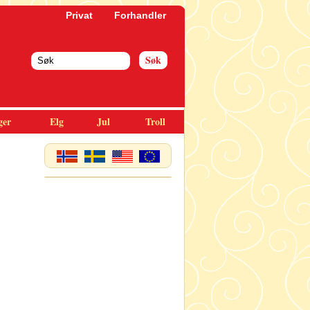
Privat
Forhandler
ger
Elg
Jul
Troll