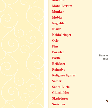
Mona Lærum
Munker
Møbler
Neglefiler
Nisser
Nøkkelringer
Oslo
Pins
Porselen
Danske
Påske
nis
Reflekser
Reinsdyr
Religiøse figurer
Samer
Santa Lucia
Glansbilder
Skulpturer
Snøkuler