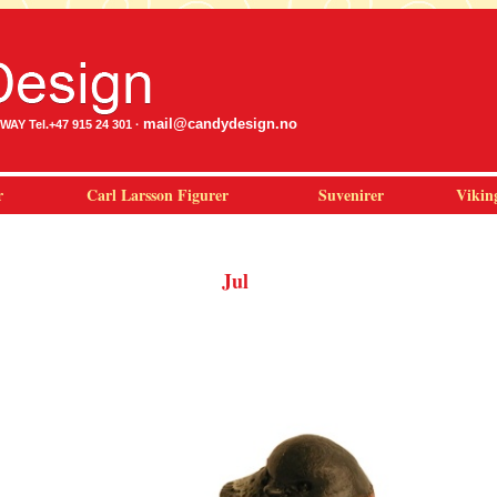
mail@candydesign.no
Y Tel.+47 915 24 301 ·
r
Carl Larsson Figurer
Suvenirer
Vikin
Jul