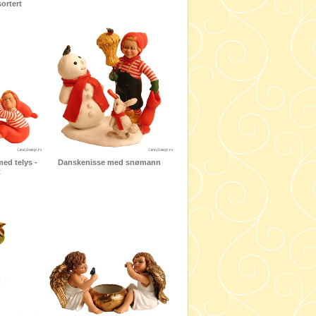
ortert
ed telys -
Danskenisse med snømann
t