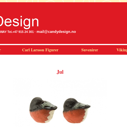
mail@candydesign.no
Y Tel.+47 915 24 301 ·
r
Carl Larsson Figurer
Suvenirer
Vikin
Jul