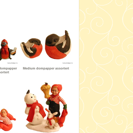
 dompapper
Medium dompapper assortert
ortert