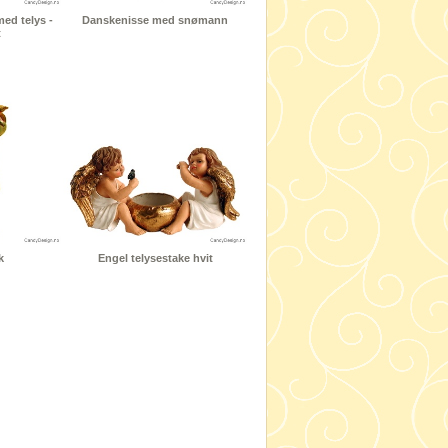
ed telys -
Danskenisse med snømann
t
k
Engel telysestake hvit