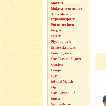
Malerier
Malerier uten ramme
Antikviteter
(reproduksjoner)
Barnehage barn
Bergen
Bjeller
Blyantspissere
Bronse skulpturer
Bunad figurer
Carl Larsson Figurer
Coasters
Dompap
Dyr
Edvard Munch
Elg
Carl Larsson Blå
Engler
Sommerbarn