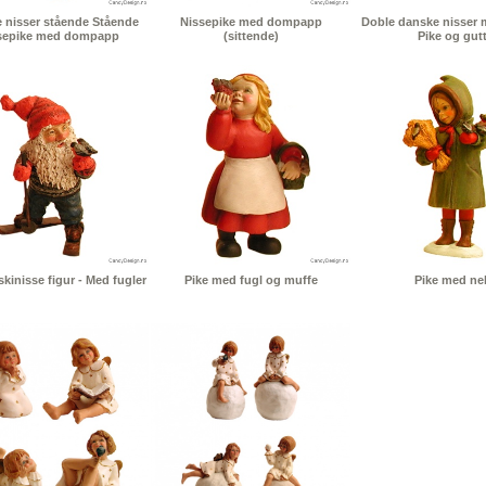
 nisser stående Stående
Nissepike med dompapp
Doble danske nisser m
sepike med dompapp
(sittende)
Pike og gut
skinisse figur - Med fugler
Pike med fugl og muffe
Pike med ne