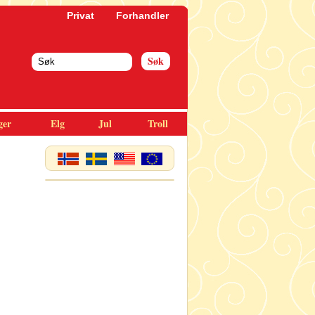
Privat
Forhandler
ger
Elg
Jul
Troll