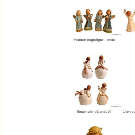
Medium englefigur - enkle
Småengler på snøball
Liten s