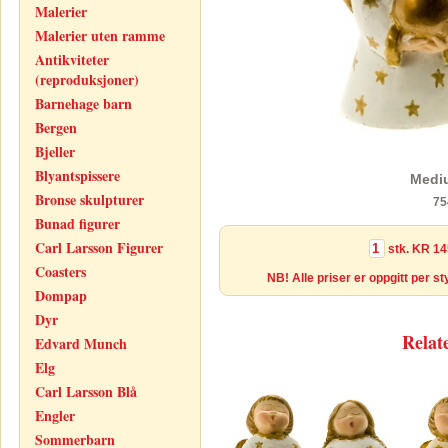
Malerier
Malerier uten ramme
Antikviteter
(reproduksjoner)
Barnehage barn
Bergen
Bjeller
Blyantspissere
Mediu
Bronse skulpturer
75
Bunad figurer
Carl Larsson Figurer
stk.
KR 14
Coasters
NB! Alle priser er oppgitt per s
Dompap
Dyr
Relat
Edvard Munch
Elg
Carl Larsson Blå
Engler
Sommerbarn