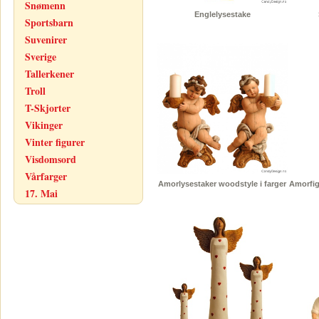
Snømenn
Englelysestake
Sportsbarn
Suvenirer
Sverige
Tallerkener
Troll
T-Skjorter
Vikinger
Vinter figurer
Visdomsord
Vårfarger
Amorlysestaker woodstyle i farger
Amorfig
17. Mai