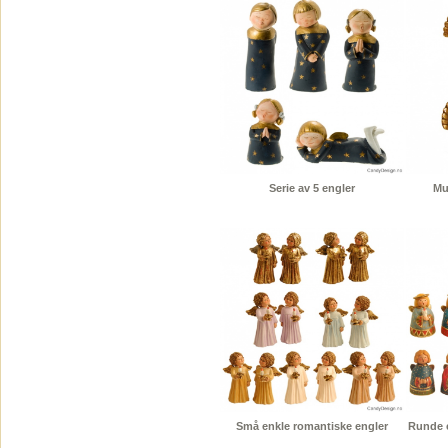
Serie av 5 engler
Mu
Små enkle romantiske engler
Runde e