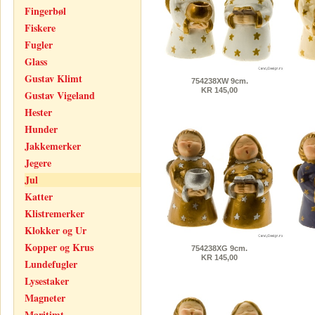
Fingerbøl
Fiskere
Fugler
Glass
Gustav Klimt
754238XW 9cm.
KR 145,00
Gustav Vigeland
Hester
Hunder
Jakkemerker
Jegere
Jul
Katter
Klistremerker
Klokker og Ur
Kopper og Krus
754238XG 9cm.
KR 145,00
Lundefugler
Lysestaker
Magneter
Maritimt