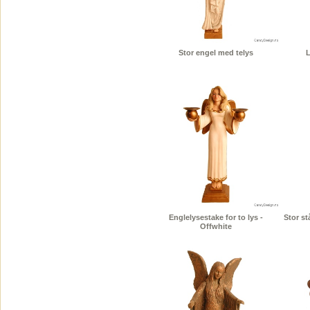
Stor engel med telys
L
Englelysestake for to lys -
Stor s
Offwhite