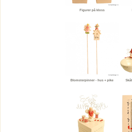
Figurer på kloss
Blomsterpinner - hus + pike
Skål