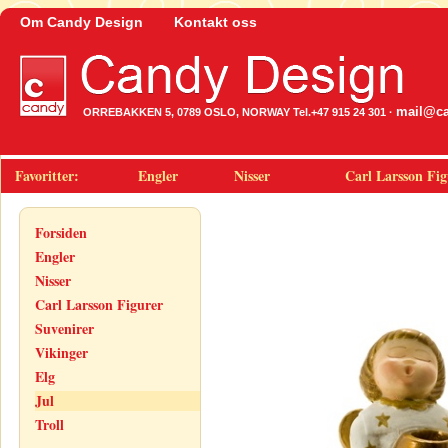
Om Candy Design
Kontakt oss
mail@ca
ORREBAKKEN 5, 0789 OSLO, NORWAY Tel.+47 915 24 301 ·
Favoritter:
Engler
Nisser
Carl Larsson Fig
Forsiden
Engler
Nisser
Carl Larsson Figurer
Suvenirer
Vikinger
Elg
Jul
Troll