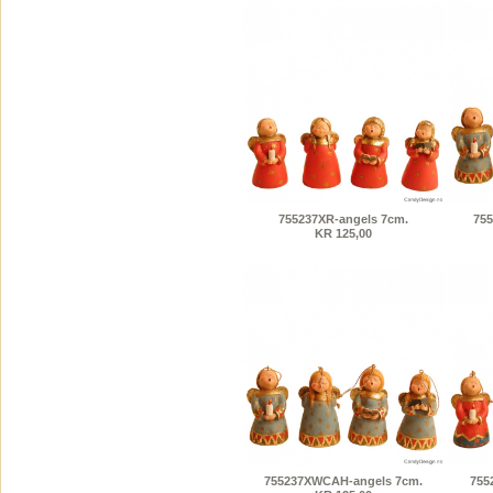
755237XR-angels 7cm.
75
KR 125,00
755237XWCAH-angels 7cm.
755