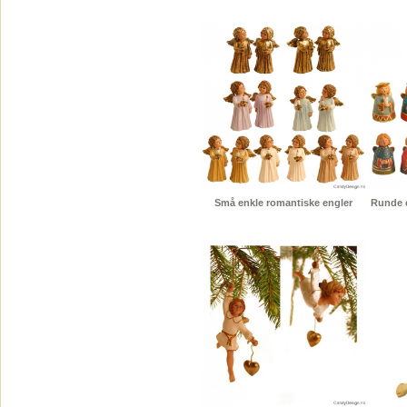
Små enkle romantiske engler
Runde e