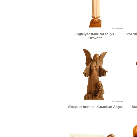
Englelysestake for to lys -
Stor s
Offwhite
Skulptur bronse - Guardian Angel
Sto