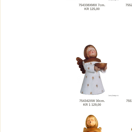
754338XMIX 7cm.
755
KR 125,00
754342XW 30cm.
755
KR 1 129,00