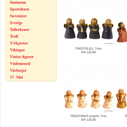
Snømenn
Sportsbarn
Suvenirer
Sverige
Tallerkener
Troll
T-Skjorter
754237XLILL 7cm.
Vikinger
KR 125,00
Vinter figurer
Visdomsord
Vårfarger
17. Mai
755237XNAT-angels 7cm.
7
KR 125,00