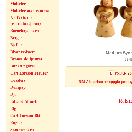
Malerier
Malerier uten ramme
Antikviteter
(reproduksjoner)
Barnehage barn
Bergen
Bjeller
Blyantspissere
Medium Syng
Bronse skulpturer
754
Bunad figurer
Carl Larsson Figurer
stk.
KR 25
Coasters
NB! Alle priser er oppgitt per s
Dompap
Dyr
Relat
Edvard Munch
Elg
Carl Larsson Blå
Engler
Sommerbarn