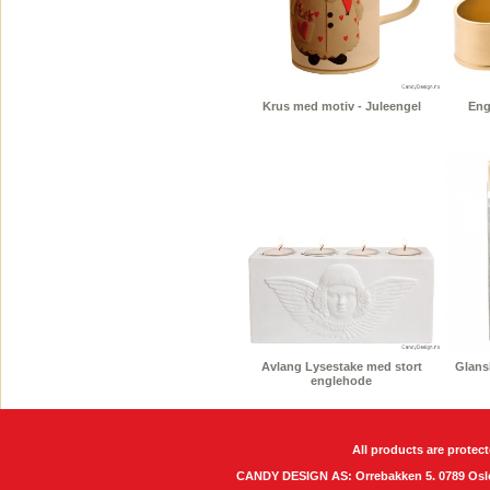
Krus med motiv - Juleengel
Eng
Avlang Lysestake med stort
Glansb
englehode
All products are protect
CANDY DESIGN AS: Orrebakken 5. 0789 O