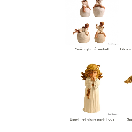
Småengler på snøball
Liten s
Engel med glorie rundt hode
Sm