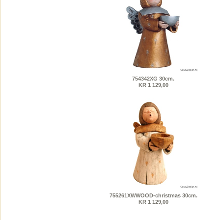
754342XG 30cm.
KR 1 129,00
755261XWWOOD-christmas 30cm.
KR 1 129,00