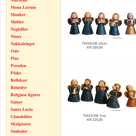
Mona Lærum
Munker
Møbler
Neglefiler
Nisser
Nøkkelringer
754341XB 15cm.
KR 259,00
Oslo
Pins
Porselen
Påske
Reflekser
Reinsdyr
Religiøse figurer
Samer
Santa Lucia
Glansbilder
754237XB 7cm.
KR 125,00
Skulpturer
Snøkuler