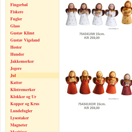
Fingerbøl
Fiskere
Fugler
Glass
Gustav Klimt
754341XW 15cm.
KR 259,00
Gustav Vigeland
Hester
Hunder
Jakkemerker
Jegere
Jul
Katter
Klistremerker
Klokker og Ur
Kopper og Krus
754341XOR 15cm.
KR 259,00
Lundefugler
Lysestaker
Magneter
Maritimt