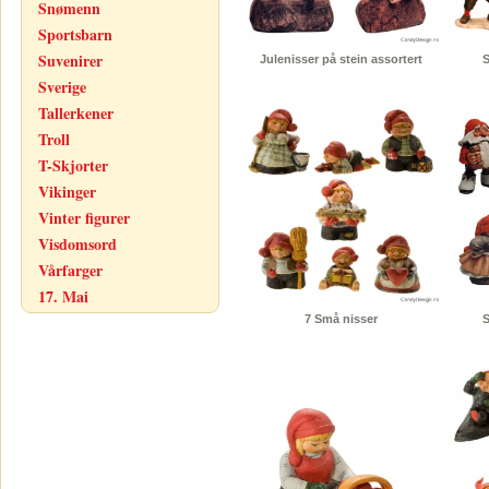
Snømenn
Sportsbarn
Suvenirer
Julenisser på stein assortert
S
Sverige
Tallerkener
Troll
T-Skjorter
Vikinger
Vinter figurer
Visdomsord
Vårfarger
17. Mai
7 Små nisser
S