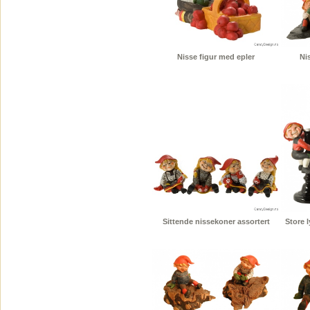
Nisse figur med epler
Nis
Sittende nissekoner assortert
Store 