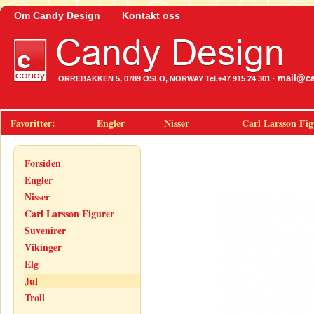
Om Candy Design
Kontakt oss
mail@ca
ORREBAKKEN 5, 0789 OSLO, NORWAY Tel.+47 915 24 301 ·
Favoritter:
Engler
Nisser
Carl Larsson Fig
Forsiden
Engler
Nisser
Carl Larsson Figurer
Suvenirer
Vikinger
Elg
Jul
Troll