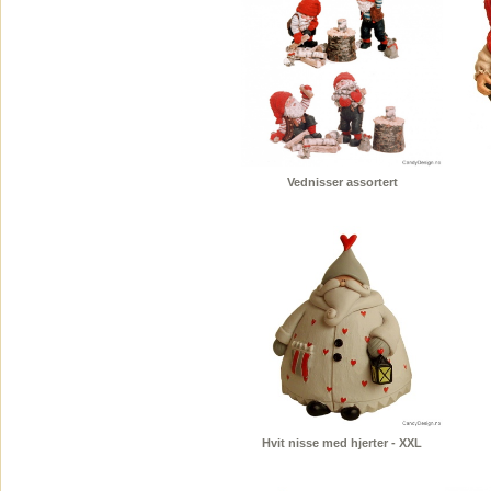
Vednisser assortert
Hvit nisse med hjerter - XXL