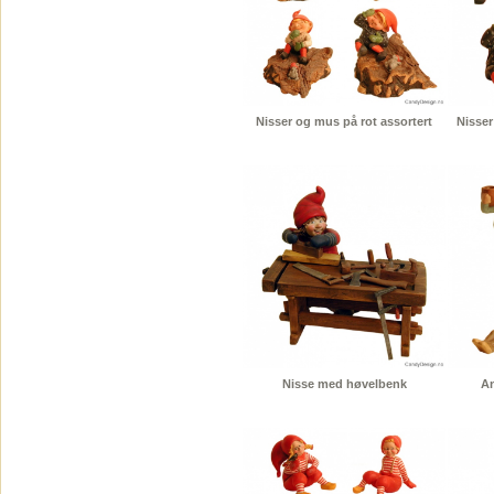
Nisser og mus på rot assortert
Nisser
Nisse med høvelbenk
An