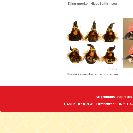
Klistremerke - Nisse i skilt - sett
Nisser i svenske farger m/genser
All products are protect
CANDY DESIGN AS: Orrebakken 5. 0789 O