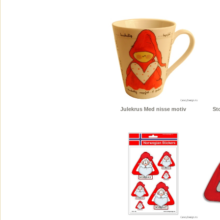
Julekrus Med nisse motiv
St