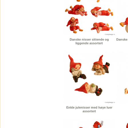
Danske nisser sittende og
Danske 
liggende assortert
Enkle julenisser med høye luer
assortert