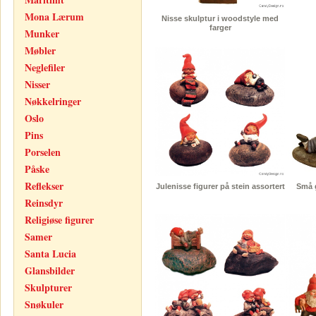
Mona Lærum
Nisse skulptur i woodstyle med
farger
Munker
Møbler
Neglefiler
Nisser
Nøkkelringer
Oslo
Pins
Porselen
Påske
Reflekser
Julenisse figurer på stein assortert
Små g
Reinsdyr
Religiøse figurer
Samer
Santa Lucia
Glansbilder
Skulpturer
Snøkuler