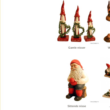
Gamle nisser
V
Sittende nisse