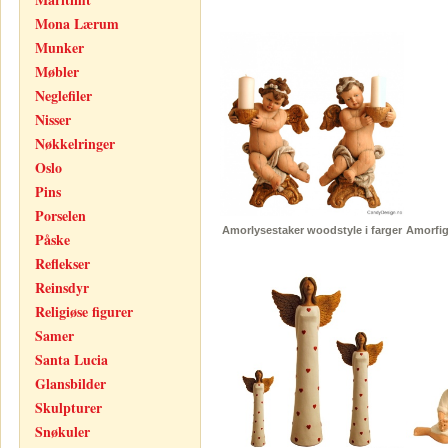
Mona Lærum
Munker
Møbler
Neglefiler
Nisser
Nøkkelringer
Oslo
Pins
Porselen
Amorlysestaker woodstyle i farger
Amorfig
Påske
Reflekser
Reinsdyr
Religiøse figurer
Samer
Santa Lucia
Glansbilder
Skulpturer
Snøkuler