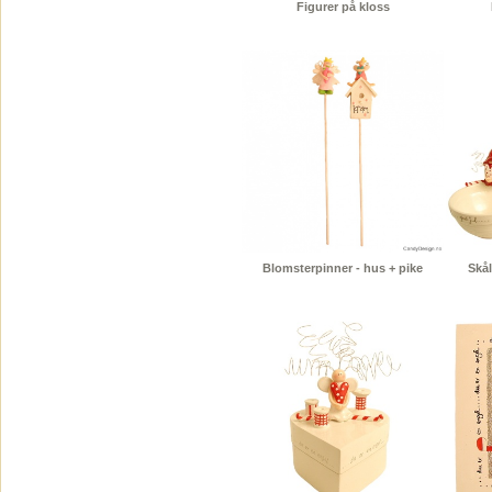
Figurer på kloss
Blomsterpinner - hus + pike
Skål