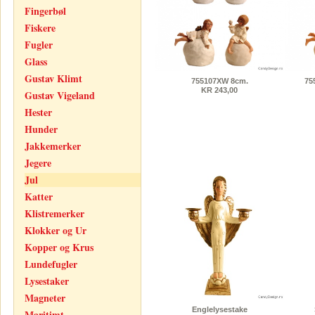
Fingerbøl
Fiskere
Fugler
Glass
Gustav Klimt
755107XW 8cm.
75
KR 243,00
Gustav Vigeland
Hester
Hunder
Jakkemerker
Jegere
Jul
Katter
Klistremerker
Klokker og Ur
Kopper og Krus
Lundefugler
Lysestaker
Magneter
Englelysestake
Maritimt