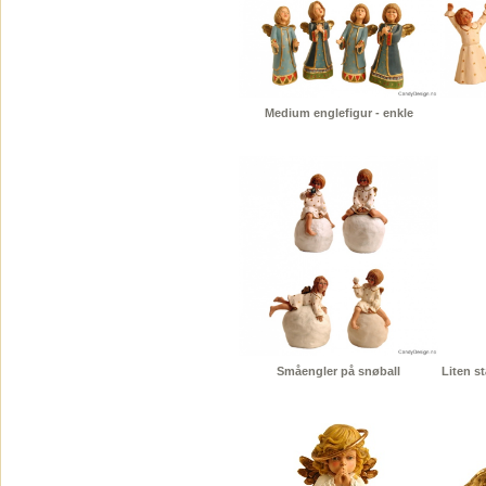
Medium englefigur - enkle
Småengler på snøball
Liten s