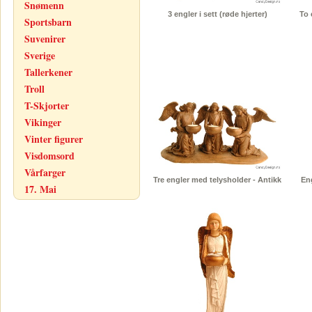
Snømenn
3 engler i sett (røde hjerter)
To 
Sportsbarn
Suvenirer
Sverige
Tallerkener
Troll
T-Skjorter
Vikinger
Vinter figurer
Visdomsord
Vårfarger
Tre engler med telysholder - Antikk
En
17. Mai