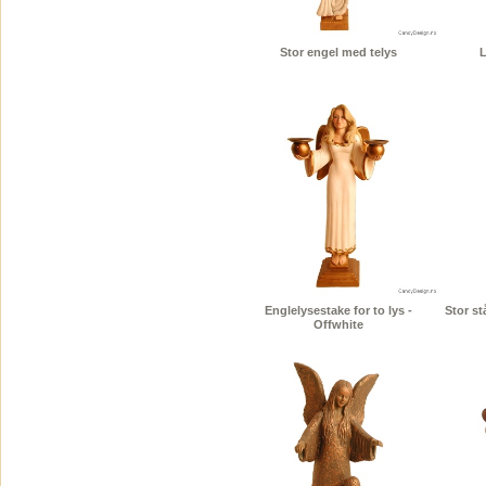
Stor engel med telys
L
Englelysestake for to lys -
Stor s
Offwhite