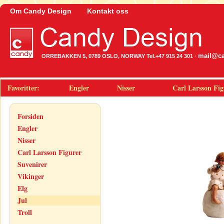
Om Candy Design
Kontakt oss
mail@ca
ORREBAKKEN 5, 0789 OSLO, NORWAY Tel.+47 915 24 301 ·
Favoritter:
Engler
Nisser
Carl Larsson Fig
Forsiden
Engler
Nisser
Carl Larsson Figurer
Suvenirer
Vikinger
Elg
Jul
Troll