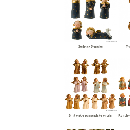
Serie av 5 engler
Mu
Små enkle romantiske engler
Runde e