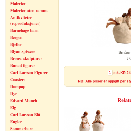
Malerier
Malerier uten ramme
Antikviteter
(reproduksjoner)
Barnehage barn
Bergen
Bjeller
Blyantspissere
Småen
Bronse skulpturer
75
Bunad figurer
Carl Larsson Figurer
stk.
KR 24
Coasters
NB! Alle priser er oppgitt per s
Dompap
Dyr
Relat
Edvard Munch
Elg
Carl Larsson Blå
Engler
Sommerbarn