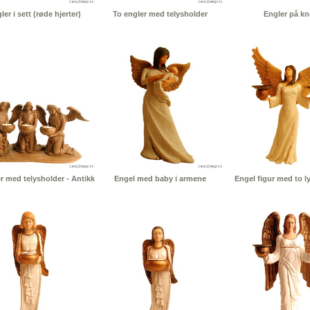
ler i sett (røde hjerter)
To engler med telysholder
Engler på kn
er med telysholder - Antikk
Engel med baby i armene
Engel figur med to l