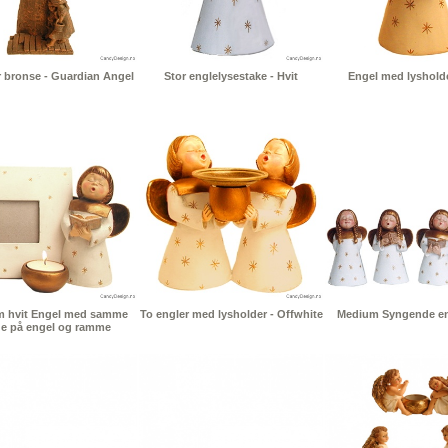
r bronse - Guardian Angel
Stor englelysestake - Hvit
Engel med lysholde
 hvit Engel med samme
To engler med lysholder - Offwhite
Medium Syngende eng
ge på engel og ramme