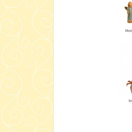
Medi
Sm