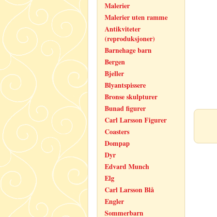
Malerier
Malerier uten ramme
Antikviteter
(reproduksjoner)
Barnehage barn
Bergen
Bjeller
Blyantspissere
Bronse skulpturer
Bunad figurer
Carl Larsson Figurer
Coasters
Dompap
Dyr
Edvard Munch
Elg
Carl Larsson Blå
Engler
Sommerbarn