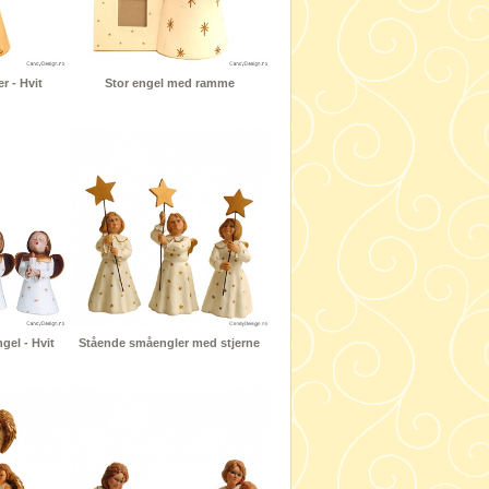
r - Hvit
Stor engel med ramme
el - Hvit
Stående småengler med stjerne