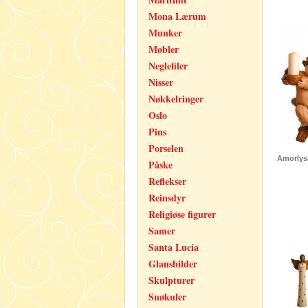
Mona Lærum
Munker
Møbler
Neglefiler
Nisser
Nøkkelringer
Oslo
Pins
Porselen
Amorlyse
Påske
Reflekser
Reinsdyr
Religiøse figurer
Samer
Santa Lucia
Glansbilder
Skulpturer
Snøkuler