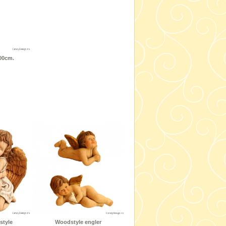
00cm.
style
Woodstyle engler