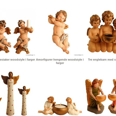
staker woodstyle i farger
Amorfigurer hengende woodstyle i
Tre englebarn med st
farger