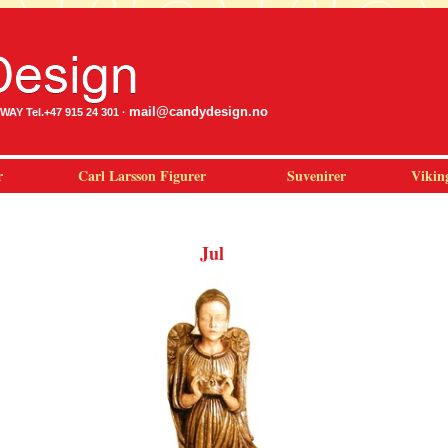
mail@candydesign.no
Y Tel.+47 915 24 301 ·
r
Carl Larsson Figurer
Suvenirer
Vikin
Jul