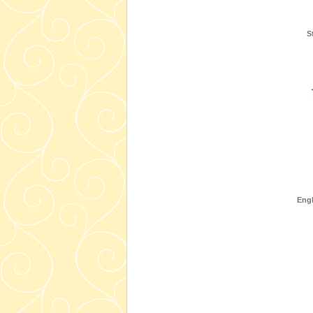
S
Engl