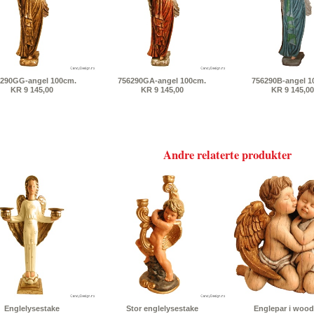
290GG-angel 100cm.
756290GA-angel 100cm.
756290B-angel 1
KR 9 145,00
KR 9 145,00
KR 9 145,00
Andre relaterte produkter
Englelysestake
Stor englelysestake
Englepar i wood