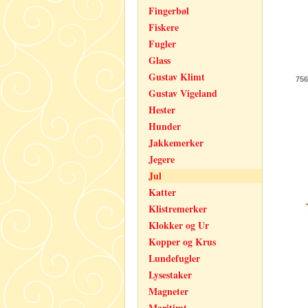
Fingerbøl
Fiskere
Fugler
Glass
Gustav Klimt
756
Gustav Vigeland
Hester
Hunder
Jakkemerker
Jegere
Jul
Katter
Klistremerker
Klokker og Ur
Kopper og Krus
Lundefugler
Lysestaker
Magneter
Maritimt