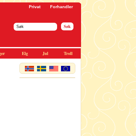
Privat
Forhandler
ger
Elg
Jul
Troll