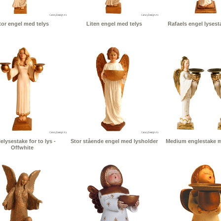
tor engel med telys
Liten engel med telys
Rafaels engel lysesta
elysestake for to lys -
Stor stående engel med lysholder
Medium englestake me
Offwhite