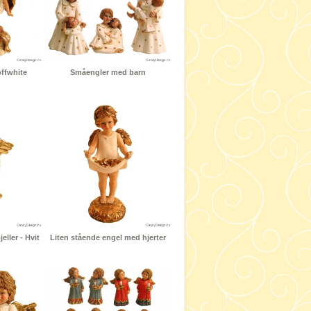
offwhite
Småengler med barn
eller - Hvit
Liten stående engel med hjerter