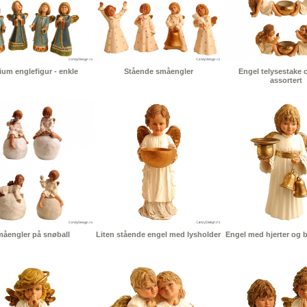
um englefigur - enkle
Stående småengler
Engel telysestake 
assortert
åengler på snøball
Liten stående engel med lysholder
Engel med hjerter og bj