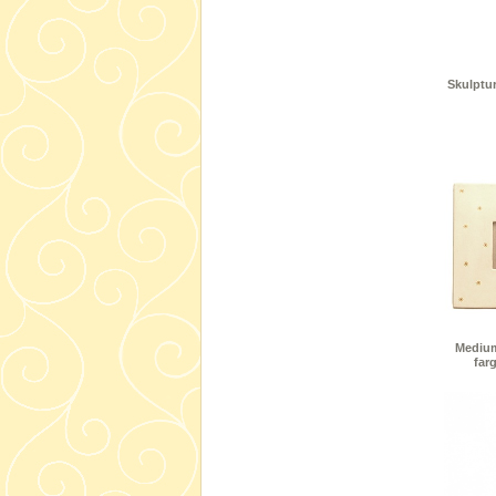
Skulptu
Medium
far