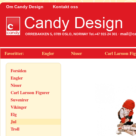
Om Candy Design
Kontakt oss
mail@ca
ORREBAKKEN 5, 0789 OSLO, NORWAY Tel.+47 915 24 301 ·
Favoritter:
Engler
Nisser
Carl Larsson Fig
Forsiden
Engler
Nisser
Carl Larsson Figurer
Suvenirer
Vikinger
Elg
Jul
Troll