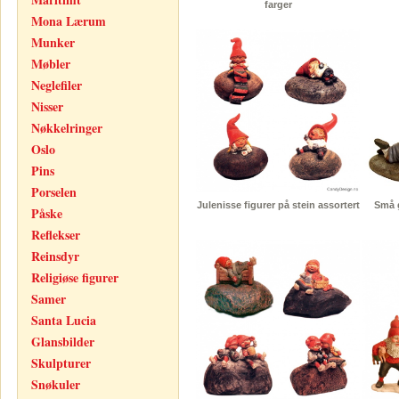
farger
Mona Lærum
Munker
Møbler
Neglefiler
Nisser
Nøkkelringer
Oslo
Pins
Porselen
Julenisse figurer på stein assortert
Små g
Påske
Reflekser
Reinsdyr
Religiøse figurer
Samer
Santa Lucia
Glansbilder
Skulpturer
Snøkuler