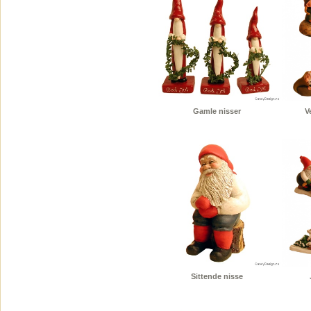
Gamle nisser
V
Sittende nisse