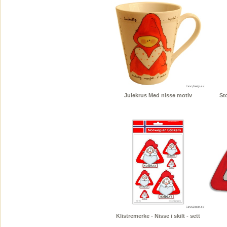
Julekrus Med nisse motiv
St
Klistremerke - Nisse i skilt - sett