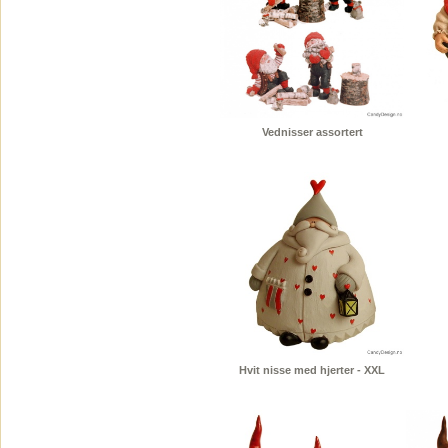
Vednisser assortert
Hvit nisse med hjerter - XXL