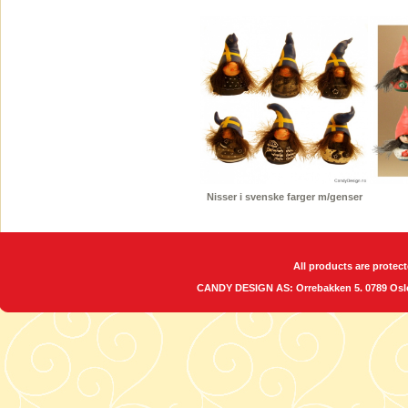
Nisser i svenske farger m/genser
All products are protect
CANDY DESIGN AS: Orrebakken 5. 0789 O