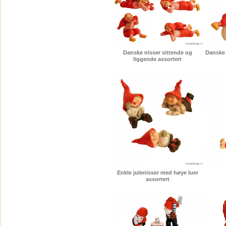
Danske nisser sittende og
Danske 
liggende assortert
Enkle julenisser med høye luer
assortert