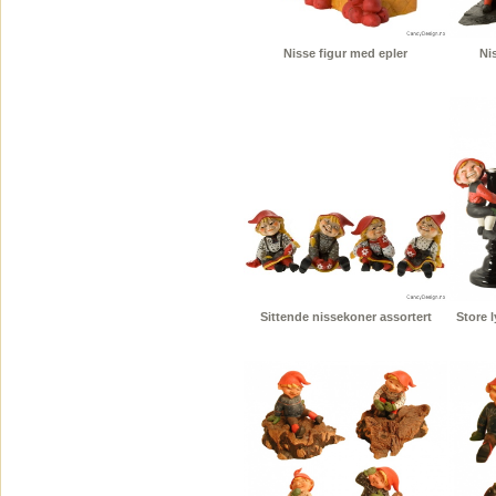
Nisse figur med epler
Nis
Sittende nissekoner assortert
Store 