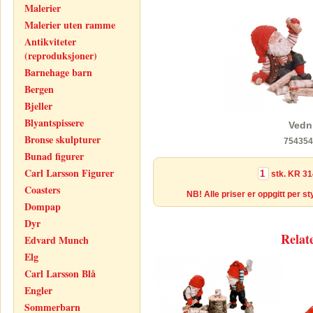
Malerier
Malerier uten ramme
Antikviteter
(reproduksjoner)
Barnehage barn
Bergen
Bjeller
Blyantspissere
Vedni
Bronse skulpturer
754354
Bunad figurer
Carl Larsson Figurer
stk.
KR 31
Coasters
NB! Alle priser er oppgitt per s
Dompap
Dyr
Relat
Edvard Munch
Elg
Carl Larsson Blå
Engler
Sommerbarn