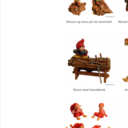
Nisser og mus på rot assortert
Nisser
Nisse med høvelbenk
An