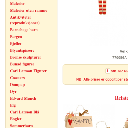
Malerier
Malerier uten ramme
Antikviteter
(reproduksjoner)
Barnehage barn
Bergen
Bjeller
Blyantspissere
Vel
Bronse skulpturer
770056A-
Bunad figurer
Carl Larsson Figurer
stk.
KR 46
Coasters
NB! Alle priser er oppgitt per s
Dompap
Dyr
Relat
Edvard Munch
Elg
Carl Larsson Blå
Engler
Sommerbarn