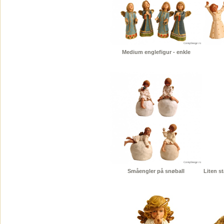
Medium englefigur - enkle
Småengler på snøball
Liten s