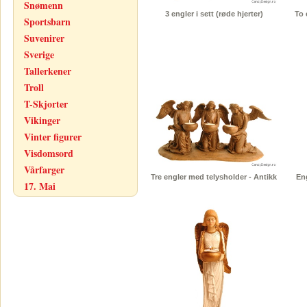
Snømenn
3 engler i sett (røde hjerter)
To 
Sportsbarn
Suvenirer
Sverige
Tallerkener
Troll
T-Skjorter
Vikinger
Vinter figurer
Visdomsord
Vårfarger
Tre engler med telysholder - Antikk
En
17. Mai