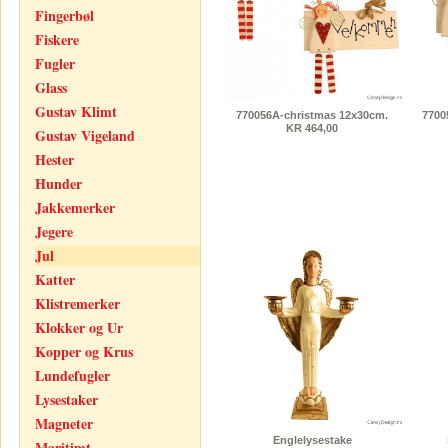
Fingerbøl
Fiskere
Fugler
Glass
Gustav Klimt
770056A-christmas 12x30cm.
7700
KR 464,00
Gustav Vigeland
Hester
Hunder
Jakkemerker
Jegere
Jul
Katter
Klistremerker
Klokker og Ur
Kopper og Krus
Lundefugler
Lysestaker
Magneter
Englelysestake
Maritimt