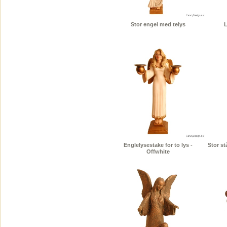
Stor engel med telys
L
Englelysestake for to lys -
Stor s
Offwhite