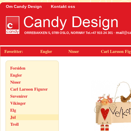
Om Candy Design
Kontakt oss
mail@ca
ORREBAKKEN 5, 0789 OSLO, NORWAY Tel.+47 915 24 301 ·
Favoritter:
Engler
Nisser
Carl Larsson Fig
Forsiden
Engler
Nisser
Carl Larsson Figurer
Suvenirer
Vikinger
Elg
Jul
Troll