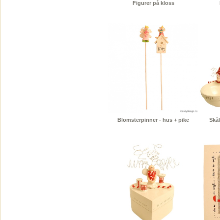
Figurer på kloss
Blomsterpinner - hus + pike
Skål