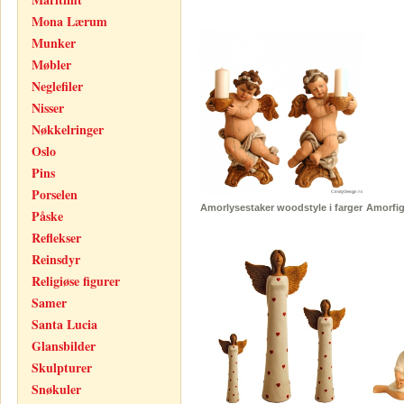
Mona Lærum
Munker
Møbler
Neglefiler
Nisser
Nøkkelringer
Oslo
Pins
Porselen
Amorlysestaker woodstyle i farger
Amorfig
Påske
Reflekser
Reinsdyr
Religiøse figurer
Samer
Santa Lucia
Glansbilder
Skulpturer
Snøkuler