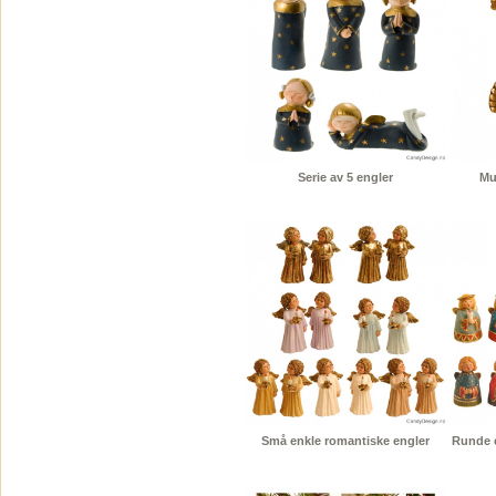
Serie av 5 engler
Mu
Små enkle romantiske engler
Runde e