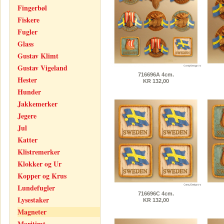
Fingerbøl
Fiskere
Fugler
Glass
Gustav Klimt
Gustav Vigeland
716696A 4cm.
Hester
KR 132,00
Hunder
Jakkemerker
Jegere
Jul
Katter
Klistremerker
Klokker og Ur
Kopper og Krus
Lundefugler
716696C 4cm.
Lysestaker
KR 132,00
Magneter
Maritimt