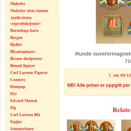
Malerier
Malerier uten ramme
Antikviteter
(reproduksjoner)
Barnehage barn
Bergen
Bjeller
Blyantspissere
Runde suvenirmagnete
Bronse skulpturer
71
Bunad figurer
Carl Larsson Figurer
stk.
KR 13
Coasters
NB! Alle priser er oppgitt per
Dompap
Dyr
Edvard Munch
Elg
Relate
Carl Larsson Blå
Engler
Sommerbarn