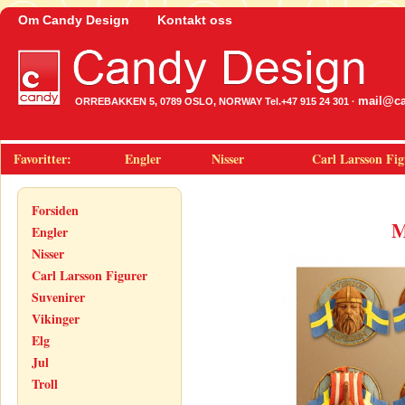
Om Candy Design
Kontakt oss
mail@ca
ORREBAKKEN 5, 0789 OSLO, NORWAY Tel.+47 915 24 301 ·
Favoritter:
Engler
Nisser
Carl Larsson Fig
Forsiden
M
Engler
Nisser
Carl Larsson Figurer
Suvenirer
Vikinger
Elg
Jul
Troll