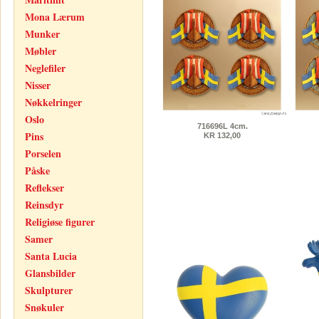
Mona Lærum
Munker
Møbler
Neglefiler
Nisser
Nøkkelringer
Oslo
716696L 4cm.
Pins
KR 132,00
Porselen
Påske
Reflekser
Reinsdyr
Religiøse figurer
Samer
Santa Lucia
Glansbilder
Skulpturer
Snøkuler