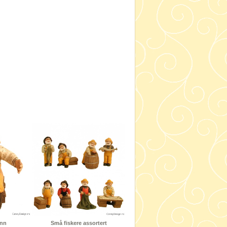
ønn
Små fiskere assortert