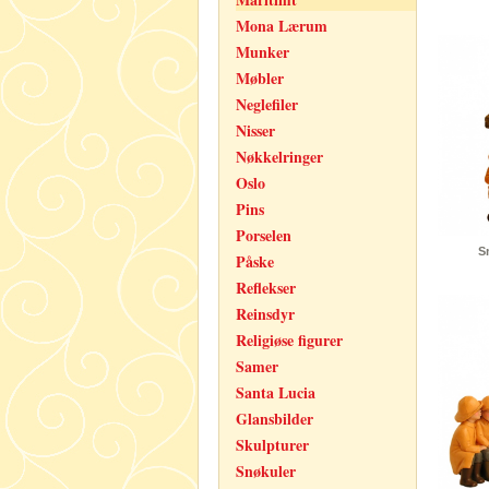
Mona Lærum
Munker
Møbler
Neglefiler
Nisser
Nøkkelringer
Oslo
Pins
Porselen
S
Påske
Reflekser
Reinsdyr
Religiøse figurer
Samer
Santa Lucia
Glansbilder
Skulpturer
Snøkuler