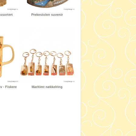
ssortert
Prekestolen suvenir
 - Fiskere
Maritimt nøkkelring