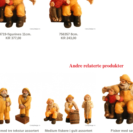
4719-figurines 11cm.
756357 8cm.
KR 377,00
KR 243,00
Andre relaterte produkter
 med tre tekstur assortert
Medium fiskere i gult assortert
Fisker med s