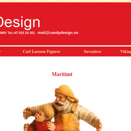
mail@candydesign.no
Y Tel.+47 915 24 301 ·
r
Carl Larsson Figurer
Suvenirer
Vikin
Maritimt