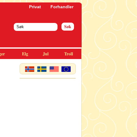
Privat
Forhandler
ger
Elg
Jul
Troll