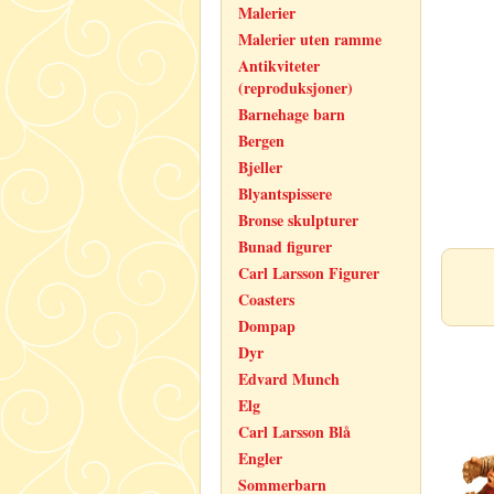
Malerier
Malerier uten ramme
Antikviteter
(reproduksjoner)
Barnehage barn
Bergen
Bjeller
Blyantspissere
Bronse skulpturer
Bunad figurer
Carl Larsson Figurer
Coasters
Dompap
Dyr
Edvard Munch
Elg
Carl Larsson Blå
Engler
Sommerbarn