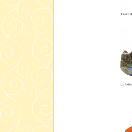
Fiskesk
Lofoten