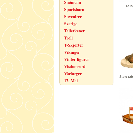
Snømenn
To b
Sportsbarn
Suvenirer
Sverige
Tallerkener
Troll
T-Skjorter
Vikinger
Vinter figurer
Visdomsord
Vårfarger
Stort tab
17. Mai