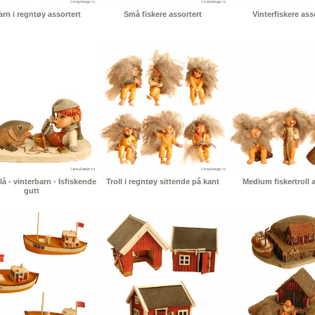
arn i regntøy assortert
Små fiskere assortert
Vinterfiskere ass
lå - vinterbarn - Isfiskende
Troll i regntøy sittende på kant
Medium fiskertroll 
gutt