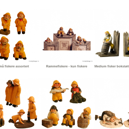
må fiskere assortert
Rammefiskere - kun fiskere
Medium fisker bokstøtt