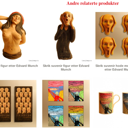
Andre relaterte produkter
figur etter Edvard Munch
Skrik suvenir figur etter Edvard
Skrik suvenir hode 
Munch
etter Edvard M