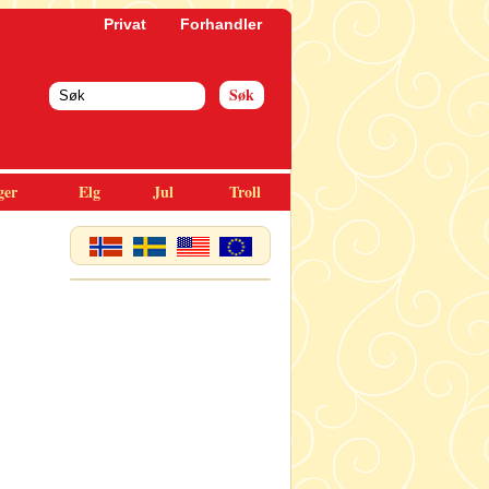
Privat
Forhandler
ger
Elg
Jul
Troll