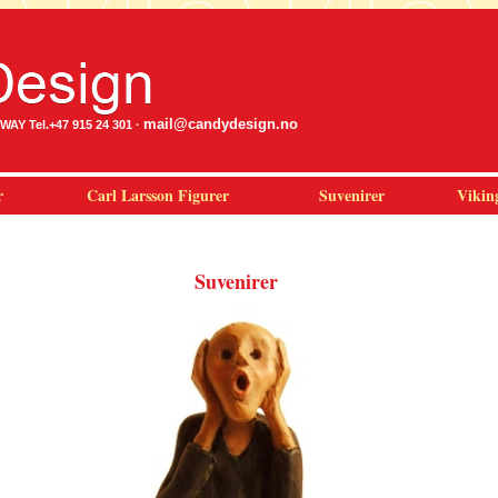
mail@candydesign.no
Y Tel.+47 915 24 301 ·
r
Carl Larsson Figurer
Suvenirer
Vikin
Suvenirer