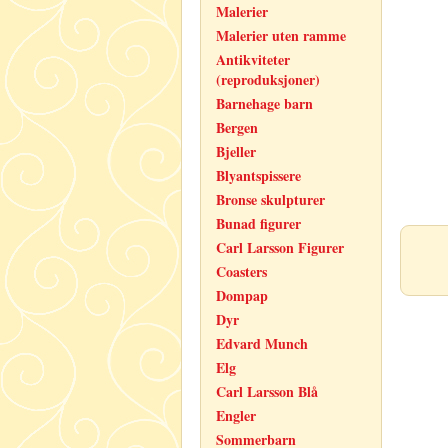
Malerier
Malerier uten ramme
Antikviteter
(reproduksjoner)
Barnehage barn
Bergen
Bjeller
Blyantspissere
Bronse skulpturer
Bunad figurer
Carl Larsson Figurer
Coasters
Dompap
Dyr
Edvard Munch
Elg
Carl Larsson Blå
Engler
Sommerbarn