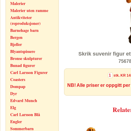
Malerier
Malerier uten ramme
Antikviteter
(reproduksjoner)
Barnehage barn
Bergen
Bjeller
Blyantspissere
Skrik suvenir figur 
Bronse skulpturer
75678
Bunad figurer
Carl Larsson Figurer
stk.
KR 14
Coasters
NB! Alle priser er oppgitt per
Dompap
Dyr
Edvard Munch
Elg
Relate
Carl Larsson Blå
Engler
Sommerbarn