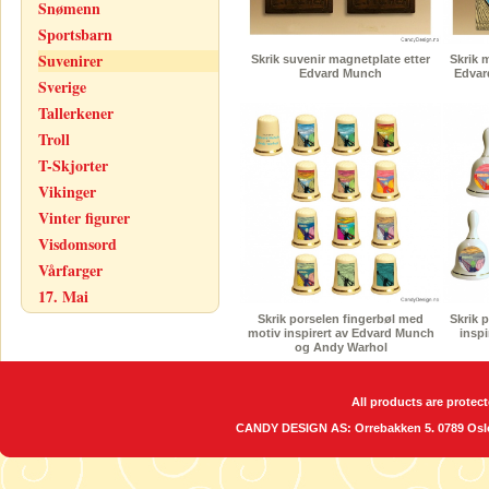
Snømenn
Sportsbarn
Suvenirer
Skrik suvenir magnetplate etter
Skrik 
Edvard Munch
Edvar
Sverige
Tallerkener
Troll
T-Skjorter
Vikinger
Vinter figurer
Visdomsord
Vårfarger
17. Mai
Skrik porselen fingerbøl med
Skrik 
motiv inspirert av Edvard Munch
insp
og Andy Warhol
All products are protect
CANDY DESIGN AS: Orrebakken 5. 0789 O