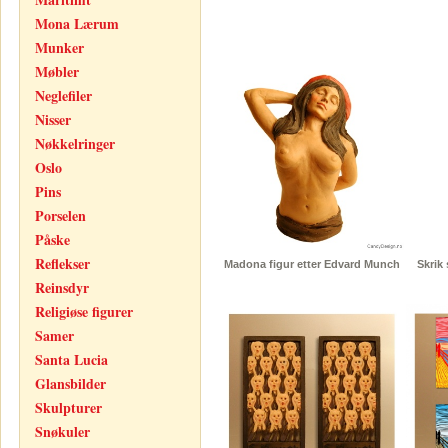
Mona Lærum
Munker
Møbler
Neglefiler
Nisser
Nøkkelringer
Oslo
Pins
Porselen
Påske
Reflekser
Madona figur etter Edvard Munch
Skrik 
Reinsdyr
Religiøse figurer
Samer
Santa Lucia
Glansbilder
Skulpturer
Snøkuler