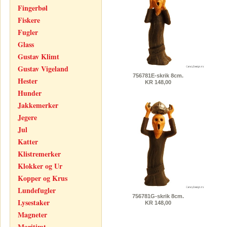
Fingerbøl
Fiskere
Fugler
Glass
Gustav Klimt
Gustav Vigeland
756781E-skrik 8cm.
Hester
KR 148,00
Hunder
Jakkemerker
Jegere
Jul
Katter
Klistremerker
Klokker og Ur
Kopper og Krus
Lundefugler
756781G-skrik 8cm.
Lysestaker
KR 148,00
Magneter
Maritimt