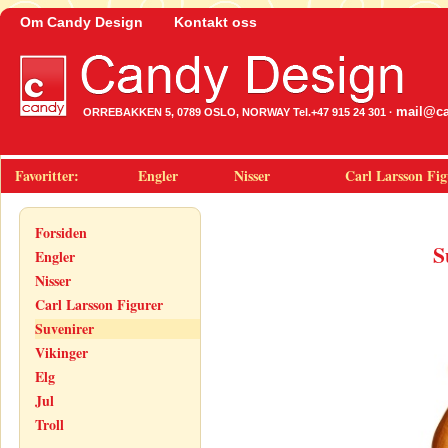
Om Candy Design
Kontakt oss
mail@ca
ORREBAKKEN 5, 0789 OSLO, NORWAY Tel.+47 915 24 301 ·
Favoritter:
Engler
Nisser
Carl Larsson Fig
Forsiden
S
Engler
Nisser
Carl Larsson Figurer
Suvenirer
Vikinger
Elg
Jul
Troll