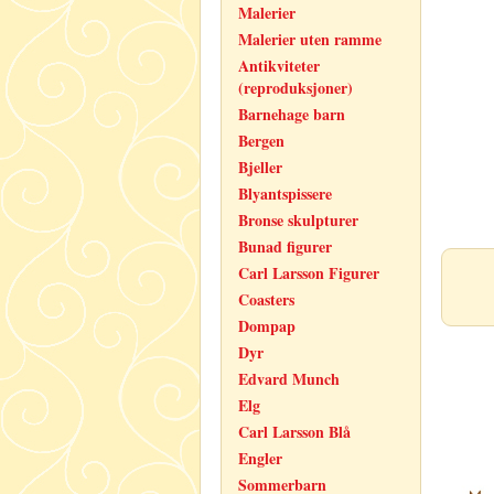
Malerier
Malerier uten ramme
Antikviteter
(reproduksjoner)
Barnehage barn
Bergen
Bjeller
Blyantspissere
Bronse skulpturer
Bunad figurer
Carl Larsson Figurer
Coasters
Dompap
Dyr
Edvard Munch
Elg
Carl Larsson Blå
Engler
Sommerbarn