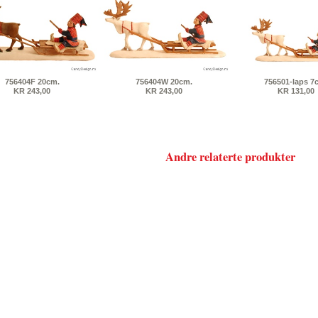
756404F 20cm.
756404W 20cm.
756501-laps 7
KR 243,00
KR 243,00
KR 131,00
Andre relaterte produkter