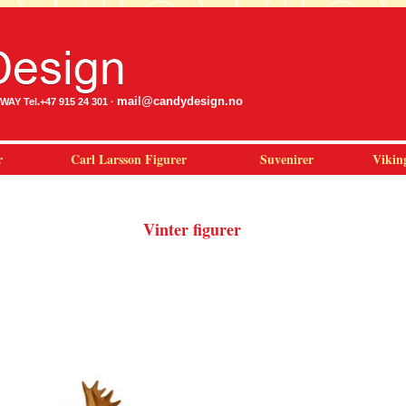
mail@candydesign.no
Y Tel.+47 915 24 301 ·
r
Carl Larsson Figurer
Suvenirer
Vikin
Vinter figurer