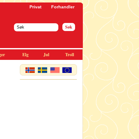
Privat
Forhandler
ger
Elg
Jul
Troll