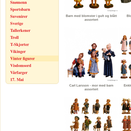
Snømenn
Sportsbarn
Suvenirer
Barn med blomster i gult og blått
Bl
assortert
Sverige
Tallerkener
Troll
T-Skjorter
Vikinger
Vinter figurer
Visdomsord
Vårfarger
17. Mai
Carl Larsson - mor med barn
Enkl
assortert