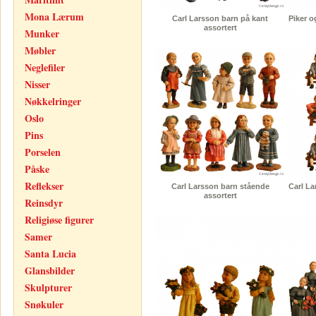
Mona Lærum
Carl Larsson barn på kant
Piker o
assortert
Munker
Møbler
Neglefiler
Nisser
Nøkkelringer
Oslo
Pins
Porselen
Påske
Reflekser
Carl Larsson barn stående
Carl La
assortert
Reinsdyr
Religiøse figurer
Samer
Santa Lucia
Glansbilder
Skulpturer
Snøkuler