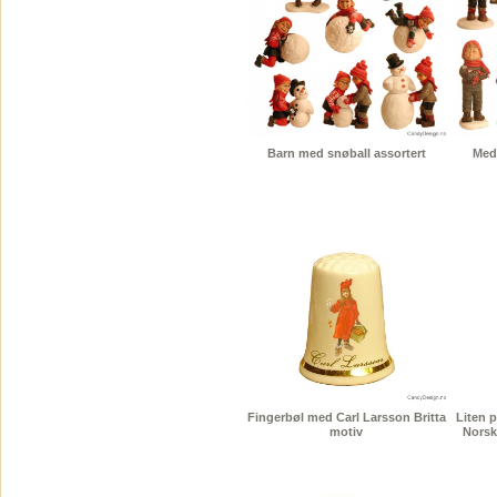
Barn med snøball assortert
Med
Fingerbøl med Carl Larsson Britta
Liten p
motiv
Norsk