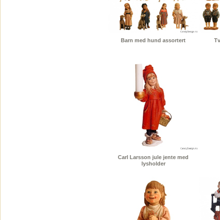
Barn med hund assortert
Tv
Carl Larsson jule jente med
lysholder