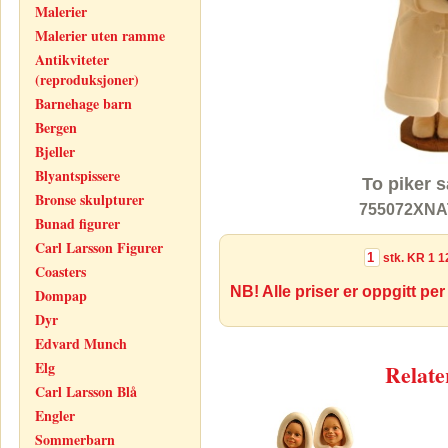
Malerier
Malerier uten ramme
Antikviteter
(reproduksjoner)
Barnehage barn
Bergen
Bjeller
Blyantspissere
To piker 
Bronse skulpturer
755072XNAT
Bunad figurer
Carl Larsson Figurer
stk.
KR 1 1
Coasters
NB! Alle priser er oppgitt per
Dompap
Dyr
Edvard Munch
Elg
Relate
Carl Larsson Blå
Engler
Sommerbarn