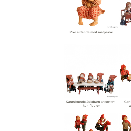
Pike sittende med matpakke
Kantsittende Julebarn assortert -
Carl
kun figurer
a