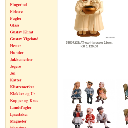
Fingerbøl
Fiskere
Fugler
Glass
Gustav Klimt
Gustav Vigeland
755072XNAT-carl-larsson 22cm.
Hester
KR 1 129,00
Hunder
Jakkemerker
Jegere
Jul
Katter
Klistremerker
Klokker og Ur
Kopper og Krus
Lundefugler
Lysestaker
Magneter
Maritimt