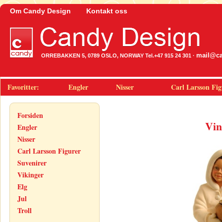
Om Candy Design
Kontakt oss
mail@ca
ORREBAKKEN 5, 0789 OSLO, NORWAY Tel.+47 915 24 301 ·
Favoritter:
Engler
Nisser
Carl Larsson Fig
Forsiden
Vin
Engler
Nisser
Carl Larsson Figurer
Suvenirer
Vikinger
Elg
Jul
Troll