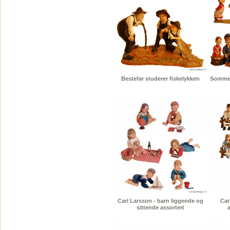
Bestefar studerer fiskelykken
Sommerb
Carl Larsson - barn liggende og
Car
sittende assortert