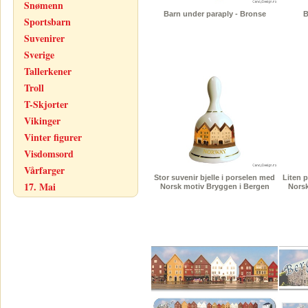
Snømenn
Barn under paraply - Bronse
B
Sportsbarn
Suvenirer
Sverige
Tallerkener
Troll
T-Skjorter
Vikinger
Vinter figurer
Visdomsord
Vårfarger
Stor suvenir bjelle i porselen med
Liten p
17. Mai
Norsk motiv Bryggen i Bergen
Norsk