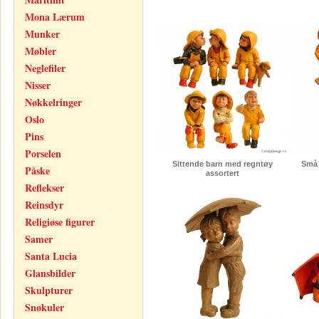
Mona Lærum
Munker
Møbler
Neglefiler
Nisser
Nøkkelringer
Oslo
Pins
Porselen
Sittende barn med regntøy
Små 
Påske
assortert
Reflekser
Reinsdyr
Religiøse figurer
Samer
Santa Lucia
Glansbilder
Skulpturer
Snøkuler