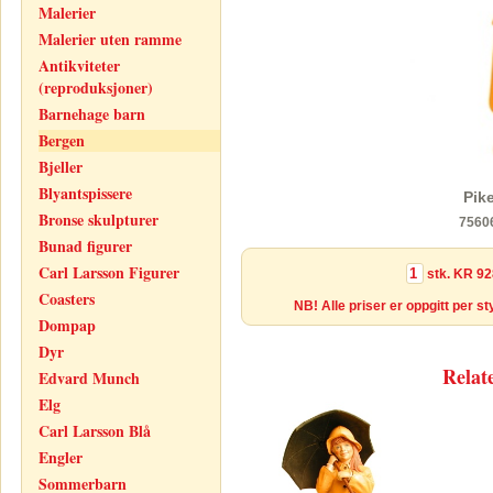
Malerier
Malerier uten ramme
Antikviteter
(reproduksjoner)
Barnehage barn
Bergen
Bjeller
Blyantspissere
Pik
Bronse skulpturer
7560
Bunad figurer
Carl Larsson Figurer
stk.
KR 92
Coasters
NB! Alle priser er oppgitt per s
Dompap
Dyr
Relat
Edvard Munch
Elg
Carl Larsson Blå
Engler
Sommerbarn