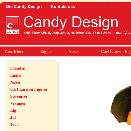
Om Candy Design
Kontakt oss
mail@ca
ORREBAKKEN 5, 0789 OSLO, NORWAY Tel.+47 915 24 301 ·
Favoritter:
Engler
Nisser
Carl Larsson Fig
Forsiden
Engler
Nisser
Carl Larsson Figurer
Suvenirer
Vikinger
Elg
Jul
Troll