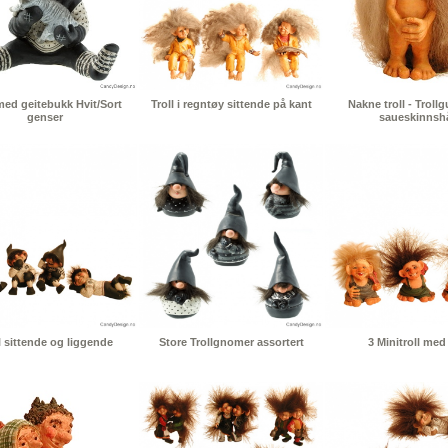
 med geitebukk Hvit/Sort
Troll i regntøy sittende på kant
Nakne troll - Troll
genser
saueskinnsh
l sittende og liggende
Store Trollgnomer assortert
3 Minitroll med