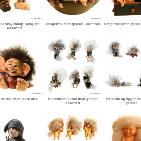
l i sko, stamp, seng etc.
Hengetroll med genser - kun troll
Hengetroll uten genser 
Assortert
nde troll med store ører
Kantsittende troll med genser
Sittende og liggende
assortert
genser