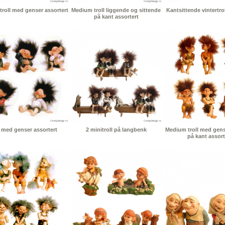
troll med genser assortert
Medium troll liggende og sittende
Kantsittende vintertrol
på kant assortert
l med genser assortert
2 minitroll på langbenk
Medium troll med gens
på kant assort