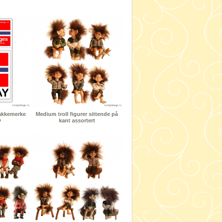
jakkemerke
Medium troll figurer sittende på
y
kant assortert