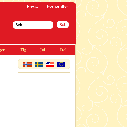
Privat
Forhandler
ger
Elg
Jul
Troll