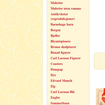
Malerier
Malerier uten ramme
Antikviteter
(reproduksjoner)
Barnehage barn
Bergen
Bjeller
Blyantspissere
Bronse skulpturer
Bunad figurer
Carl Larsson Figurer
Coasters
Dompap
Dyr
Edvard Munch
Elg
Carl Larsson Blå
Engler
Sommerbarn