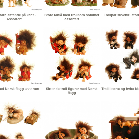
barn sittende på kant -
Store tablå med trollbarn sommer
Trollpar suvenir- stor
Assortert
assortert
med Norsk flagg assortert
Sittende troll figurer med Norsk
Troll i sorte og hvite k
flagg