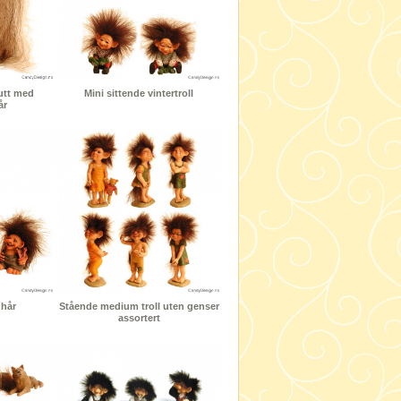
gutt med
Mini sittende vintertroll
år
 hår
Stående medium troll uten genser
assortert