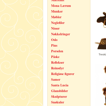
Mona Lærum
Munker
Møbler
Neglefiler
Nisser
Nøkkelringer
Oslo
Pins
Porselen
Treskå
Påske
Reflekser
Reinsdyr
Religiøse figurer
Samer
Santa Lucia
Glansbilder
Skulpturer
Snøkuler