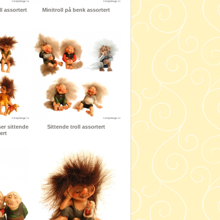
l assortert
Minitroll på benk assortert
er sittende
Sittende troll assortert
ert