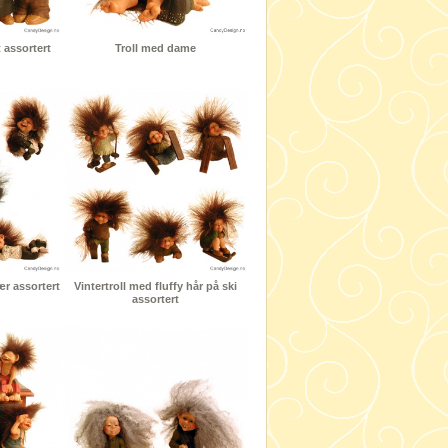
t assortert
Troll med dame
lær assortert
Vintertroll med fluffy hår på ski
assortert