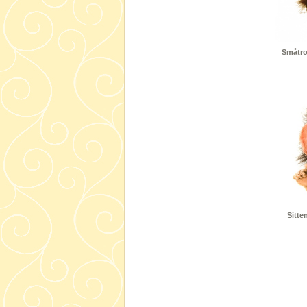
Småtrol
Sitte