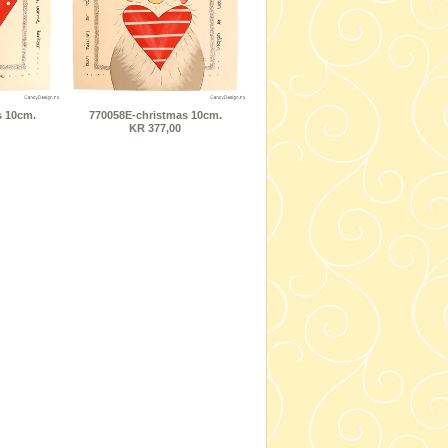
s 10cm.
770058E-christmas 10cm.
KR 377,00