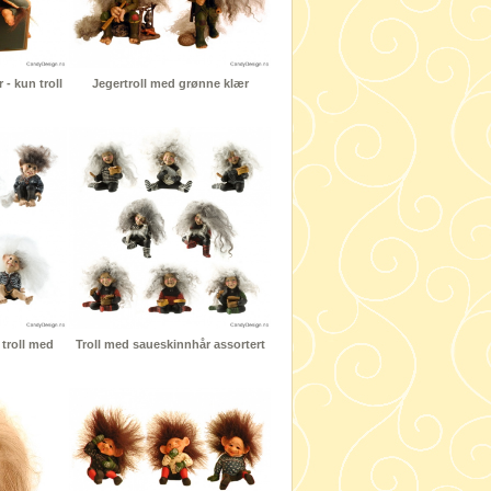
- kun troll
Jegertroll med grønne klær
 troll med
Troll med saueskinnhår assortert