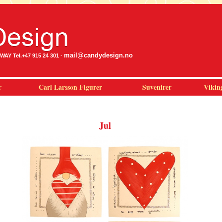
mail@candydesign.no
Y Tel.+47 915 24 301 ·
r
Carl Larsson Figurer
Suvenirer
Vikin
Jul