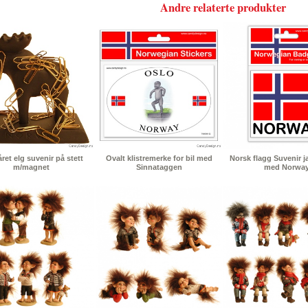
Andre relaterte produkter
ret elg suvenir på stett
Ovalt klistremerke for bil med
Norsk flagg Suvenir 
m/magnet
Sinnataggen
med Norwa