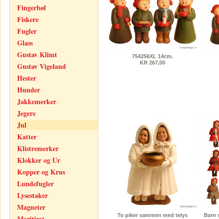
Fingerbøl
Fiskere
Fugler
Glass
Gustav Klimt
754256XL 14cm.
KR 267,00
Gustav Vigeland
Hester
Hunder
Jakkemerker
Jegere
Jul
Katter
Klistremerker
Klokker og Ur
Kopper og Krus
Lundefugler
Lysestaker
Magneter
To piker sammen med telys
Barn 
Maritimt