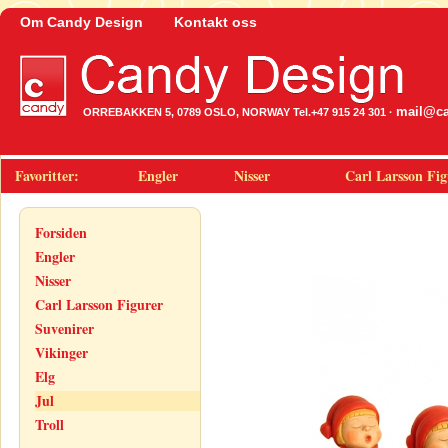
Om Candy Design
Kontakt oss
mail@ca
ORREBAKKEN 5, 0789 OSLO, NORWAY Tel.+47 915 24 301 ·
Favoritter:
Engler
Nisser
Carl Larsson Fig
Forsiden
Engler
Nisser
Carl Larsson Figurer
Suvenirer
Vikinger
Elg
Jul
Troll