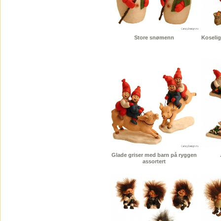
Store snømenn
Koselig
Glade griser med barn på ryggen
assortert