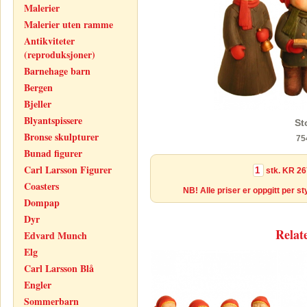
Malerier
Malerier uten ramme
Antikviteter
(reproduksjoner)
Barnehage barn
Bergen
Bjeller
Blyantspissere
St
Bronse skulpturer
75
Bunad figurer
Carl Larsson Figurer
stk.
KR 26
Coasters
NB! Alle priser er oppgitt per s
Dompap
Dyr
Relat
Edvard Munch
Elg
Carl Larsson Blå
Engler
Sommerbarn