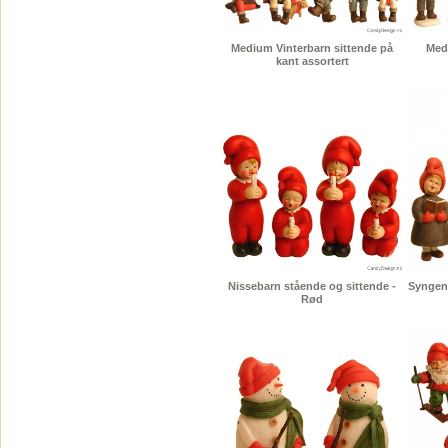
Medium Vinterbarn sittende på
Med
kant assortert
Nissebarn stående og sittende -
Syngend
Rød