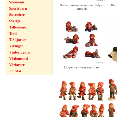
Snømenn
Doble danske nisser med telys i
Dan
Sportsbarn
snøball
Suvenirer
Sverige
Tallerkener
Troll
T-Skjorter
Vikinger
Vinter figurer
Visdomsord
Vårfarger
Liggende nisser assortert
17. Mai