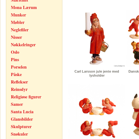
Mona Lærum
Munker
Møbler
Neglefiler
Nisser
Nøkkelringer
Oslo
Pins
Porselen
Carl Larsson jule jente med
Danske
Påske
lysholder
Reflekser
Reinsdyr
Religiøse figurer
Samer
Santa Lucia
Glansbilder
Skulpturer
Snøkuler