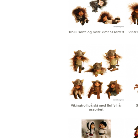
Troll i sorte og hvite klær assortert
Vinter
Vikingtroll på ski med fluffy hår
S
assortert