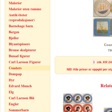
Malerier
Malerier uten ramme
Antikviteter
(reproduksjoner)
Barnehage barn
Bergen
Bjeller
Blyantspissere
Coas
Bronse skulpturer
79
Bunad figurer
Carl Larsson Figurer
stk.
KR 24
Coasters
NB! Alle priser er oppgitt per s
Dompap
Dyr
Relat
Edvard Munch
Elg
Carl Larsson Blå
Engler
Sommerbarn