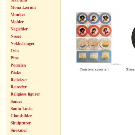
Mona Lærum
Munker
Møbler
Neglefiler
Nisser
Nøkkelringer
Oslo
Pins
Porselen
Coasters assortert
Glass
Påske
Reflekser
Reinsdyr
Religiøse figurer
Samer
Santa Lucia
Glansbilder
Skulpturer
Snøkuler