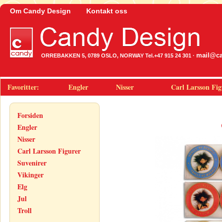
Om Candy Design
Kontakt oss
mail@ca
ORREBAKKEN 5, 0789 OSLO, NORWAY Tel.+47 915 24 301 ·
Favoritter:
Engler
Nisser
Carl Larsson Fig
Forsiden
Engler
Nisser
Carl Larsson Figurer
Suvenirer
Vikinger
Elg
Jul
Troll