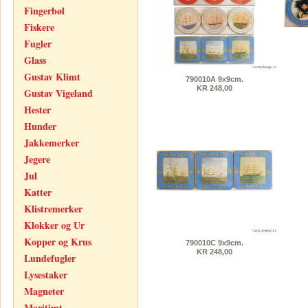
Fingerbøl
Fiskere
Fugler
Glass
Gustav Klimt
790010A 9x9cm.
KR 248,00
Gustav Vigeland
Hester
Hunder
Jakkemerker
Jegere
Jul
Katter
Klistremerker
Klokker og Ur
Kopper og Krus
790010C 9x9cm.
KR 248,00
Lundefugler
Lysestaker
Magneter
Maritimt