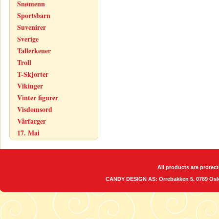
Snømenn
Sportsbarn
Suvenirer
Sverige
Tallerkener
Troll
T-Skjorter
Vikinger
Vinter figurer
Visdomsord
Vårfarger
17. Mai
All products are protect
CANDY DESIGN AS: Orrebakken 5. 0789 O