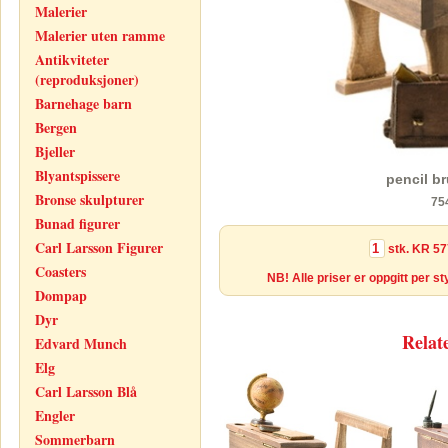
Malerier
Malerier uten ramme
Antikviteter
(reproduksjoner)
Barnehage barn
Bergen
Bjeller
Blyantspissere
pencil br
Bronse skulpturer
75
Bunad figurer
Carl Larsson Figurer
stk.
KR 57
Coasters
NB! Alle priser er oppgitt per s
Dompap
Dyr
Relat
Edvard Munch
Elg
Carl Larsson Blå
Engler
Sommerbarn