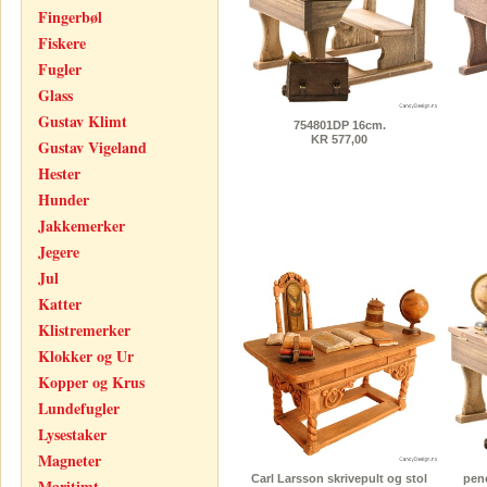
Fingerbøl
Fiskere
Fugler
Glass
Gustav Klimt
754801DP 16cm.
KR 577,00
Gustav Vigeland
Hester
Hunder
Jakkemerker
Jegere
Jul
Katter
Klistremerker
Klokker og Ur
Kopper og Krus
Lundefugler
Lysestaker
Magneter
Carl Larsson skrivepult og stol
penc
Maritimt