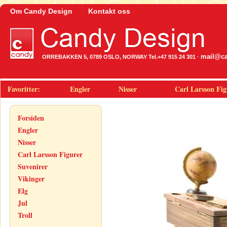
Om Candy Design
Kontakt oss
mail@ca
ORREBAKKEN 5, 0789 OSLO, NORWAY Tel.+47 915 24 301 ·
Favoritter:
Engler
Nisser
Carl Larsson Fig
Forsiden
Engler
Nisser
Carl Larsson Figurer
Suvenirer
Vikinger
Elg
Jul
Troll