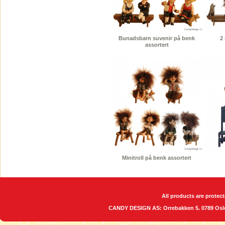
Bunadsbarn suvenir på benk
2
assortert
Minitroll på benk assortert
All products are protect
CANDY DESIGN AS: Orrebakken 5. 0789 O