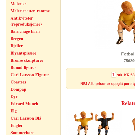
Malerier
Malerier uten ramme
Antikviteter
(reproduksjoner)
Barnehage barn
Bergen
Bjeller
Blyantspissere
Fotbal
Bronse skulpturer
75620
Bunad figurer
Carl Larsson Figurer
stk.
KR 58
Coasters
NB! Alle priser er oppgitt per s
Dompap
Dyr
Relat
Edvard Munch
Elg
Carl Larsson Blå
Engler
Sommerbarn