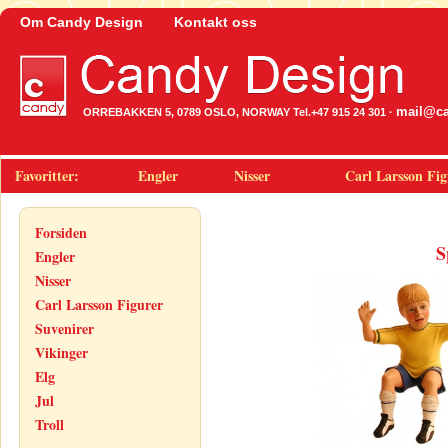
Om Candy Design
Kontakt oss
mail@ca
ORREBAKKEN 5, 0789 OSLO, NORWAY Tel.+47 915 24 301 ·
Favoritter:
Engler
Nisser
Carl Larsson Fig
Forsiden
S
Engler
Nisser
Carl Larsson Figurer
Suvenirer
Vikinger
Elg
Jul
Troll