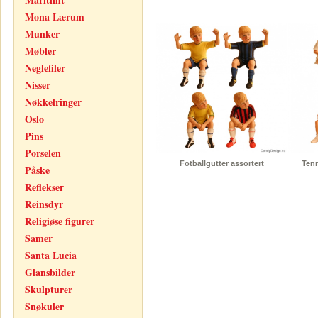
Mona Lærum
Munker
Møbler
Neglefiler
Nisser
Nøkkelringer
Oslo
Pins
Porselen
Fotballgutter assortert
Tenn
Påske
Reflekser
Reinsdyr
Religiøse figurer
Samer
Santa Lucia
Glansbilder
Skulpturer
Snøkuler