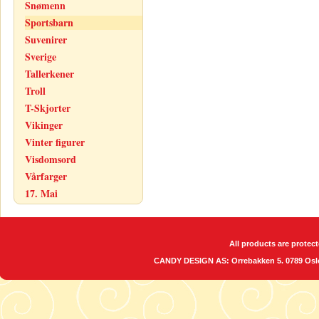
Snømenn
Sportsbarn
Suvenirer
Sverige
Tallerkener
Troll
T-Skjorter
Vikinger
Vinter figurer
Visdomsord
Vårfarger
17. Mai
All products are protect
CANDY DESIGN AS: Orrebakken 5. 0789 O