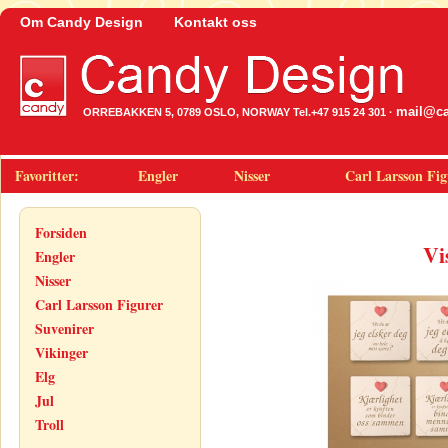
Om Candy Design
Kontakt oss
mail@ca
ORREBAKKEN 5, 0789 OSLO, NORWAY Tel.+47 915 24 301 ·
Favoritter:
Engler
Nisser
Carl Larsson Fig
Forsiden
Vi
Engler
Nisser
Carl Larsson Figurer
Suvenirer
Vikinger
Elg
Jul
Troll