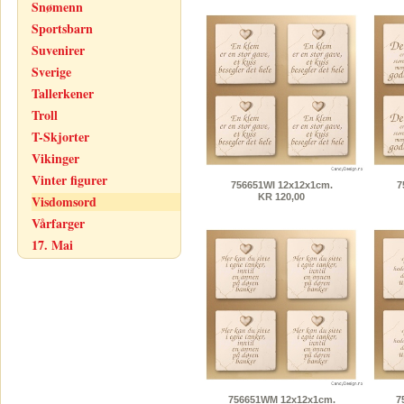
Snømenn
Sportsbarn
Suvenirer
Sverige
Tallerkener
Troll
T-Skjorter
Vikinger
Vinter figurer
756651WI 12x12x1cm.
7
KR 120,00
Visdomsord
Vårfarger
17. Mai
756651WM 12x12x1cm.
7