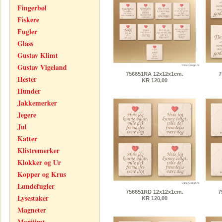
Fingerbøl
Fiskere
Fugler
Glass
Gustav Klimt
Gustav Vigeland
756651RA 12x12x1cm.
7
Hester
KR 120,00
Hunder
Jakkemerker
Jegere
Jul
Katter
Klistremerker
Klokker og Ur
Kopper og Krus
Lundefugler
756651RD 12x12x1cm.
7
Lysestaker
KR 120,00
Magneter
Maritimt