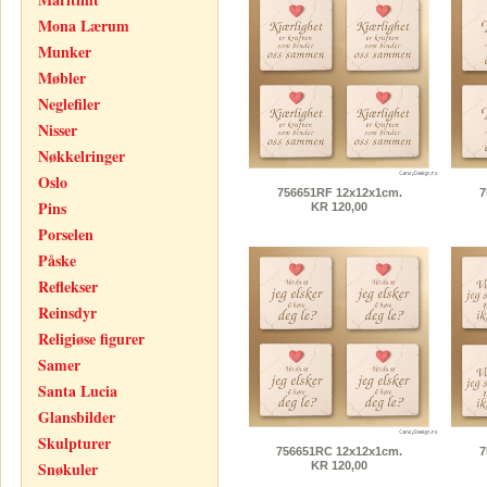
Mona Lærum
Munker
Møbler
Neglefiler
Nisser
Nøkkelringer
Oslo
756651RF 12x12x1cm.
7
Pins
KR 120,00
Porselen
Påske
Reflekser
Reinsdyr
Religiøse figurer
Samer
Santa Lucia
Glansbilder
Skulpturer
756651RC 12x12x1cm.
7
Snøkuler
KR 120,00