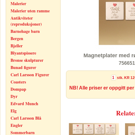
Malerier
Malerier uten ramme
Antikviteter
(reproduksjoner)
Barnehage barn
Bergen
Bjeller
Blyantspissere
Magnetplater med rø
Bronse skulpturer
756651
Bunad figurer
Carl Larsson Figurer
stk.
KR 12
Coasters
NB! Alle priser er oppgitt per
Dompap
Dyr
Edvard Munch
Elg
Relate
Carl Larsson Blå
Engler
Sommerbarn