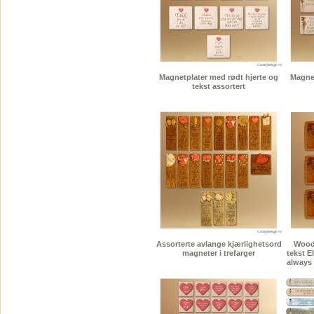
Magnetplater med rødt hjerte og
Magnet
tekst assortert
Assorterte avlange kjærlighetsord
Wood
magneter i trefarger
tekst E
always 