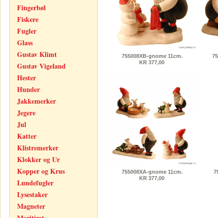
Fingerbøl
Fiskere
Fugler
Glass
Gustav Klimt
755008XB-gnome 11cm.
7
KR 377,00
Gustav Vigeland
Hester
Hunder
Jakkemerker
Jegere
Jul
Katter
Klistremerker
Klokker og Ur
Kopper og Krus
755008XA-gnome 11cm.
7
KR 377,00
Lundefugler
Lysestaker
Magneter
Maritimt