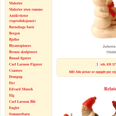
Malerier
Malerier uten ramme
Antikviteter
(reproduksjoner)
Barnehage barn
Bergen
Bjeller
Blyantspissere
Juleni
Bronse skulpturer
75500
Bunad figurer
Carl Larsson Figurer
stk.
KR 37
Coasters
NB! Alle priser er oppgitt per s
Dompap
Dyr
Relat
Edvard Munch
Elg
Carl Larsson Blå
Engler
Sommerbarn