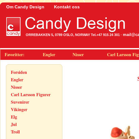
Om Candy Design
Kontakt oss
mail@ca
ORREBAKKEN 5, 0789 OSLO, NORWAY Tel.+47 915 24 301 ·
Favoritter:
Engler
Nisser
Carl Larsson Fig
Forsiden
Engler
Nisser
Carl Larsson Figurer
Suvenirer
Vikinger
Elg
Jul
Troll