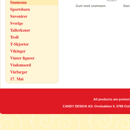
Snømenn
Gutt med snømann
Dan
Sportsbarn
Suvenirer
Sverige
Tallerkener
Troll
T-Skjorter
Vikinger
Vinter figurer
Visdomsord
Vårfarger
17. Mai
All products are protect
CANDY DESIGN AS: Orrebakken 5. 0789 O