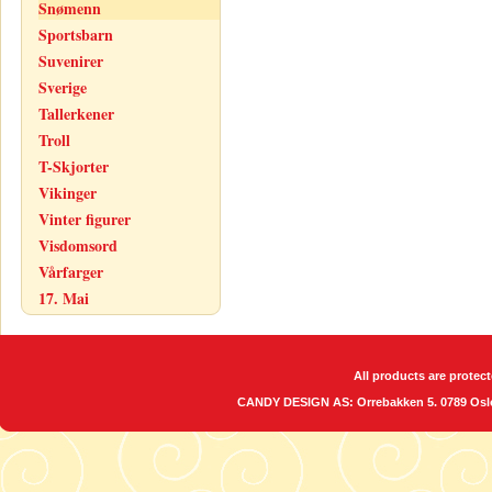
Snømenn
Sportsbarn
Suvenirer
Sverige
Tallerkener
Troll
T-Skjorter
Vikinger
Vinter figurer
Visdomsord
Vårfarger
17. Mai
All products are protect
CANDY DESIGN AS: Orrebakken 5. 0789 O