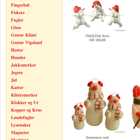
Fingerbøl
Fiskere
Fugler
Glass
Gustav Klimt
754327XA 9cm.
KR 192,00
Gustav Vigeland
Hester
Hunder
Jakkemerker
Jegere
Jul
Katter
Klistremerker
Klokker og Ur
Kopper og Krus
Lundefugler
Lysestaker
Magneter
Snømenn sett
Maritimt