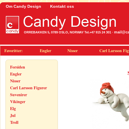
Om Candy Design
Kontakt oss
mail@ca
ORREBAKKEN 5, 0789 OSLO, NORWAY Tel.+47 915 24 301 ·
Favoritter:
Engler
Nisser
Carl Larsson Fig
Forsiden
Engler
Nisser
Carl Larsson Figurer
Suvenirer
Vikinger
Elg
Jul
Troll