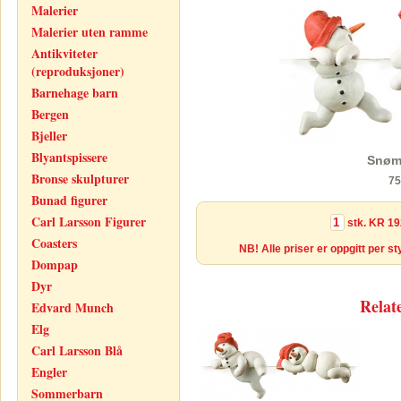
Malerier
Malerier uten ramme
Antikviteter
(reproduksjoner)
Barnehage barn
Bergen
Bjeller
Blyantspissere
Snøm
Bronse skulpturer
75
Bunad figurer
Carl Larsson Figurer
stk.
KR 19
Coasters
NB! Alle priser er oppgitt per s
Dompap
Dyr
Relat
Edvard Munch
Elg
Carl Larsson Blå
Engler
Sommerbarn