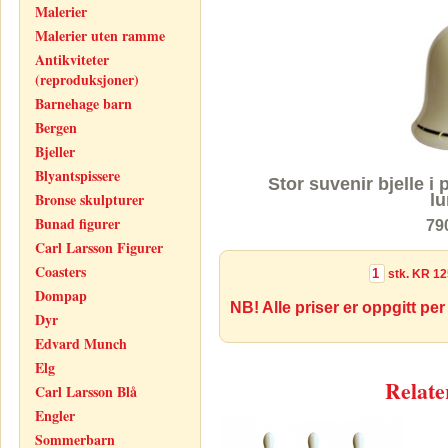
Malerier
Malerier uten ramme
Antikviteter
(reproduksjoner)
Barnehage barn
Bergen
Bjeller
Blyantspissere
Stor suvenir bjelle 
Bronse skulpturer
lu
Bunad figurer
79
Carl Larsson Figurer
Coasters
stk.
KR 12
Dompap
NB! Alle priser er oppgitt per
Dyr
Edvard Munch
Elg
Relate
Carl Larsson Blå
Engler
Sommerbarn