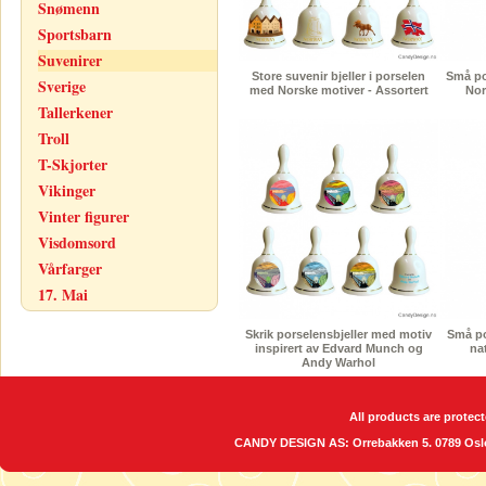
Snømenn
Sportsbarn
Suvenirer
Store suvenir bjeller i porselen
Små po
Sverige
med Norske motiver - Assortert
Nor
Tallerkener
Troll
T-Skjorter
Vikinger
Vinter figurer
Visdomsord
Vårfarger
17. Mai
Skrik porselensbjeller med motiv
Små po
inspirert av Edvard Munch og
na
Andy Warhol
All products are protect
CANDY DESIGN AS: Orrebakken 5. 0789 O