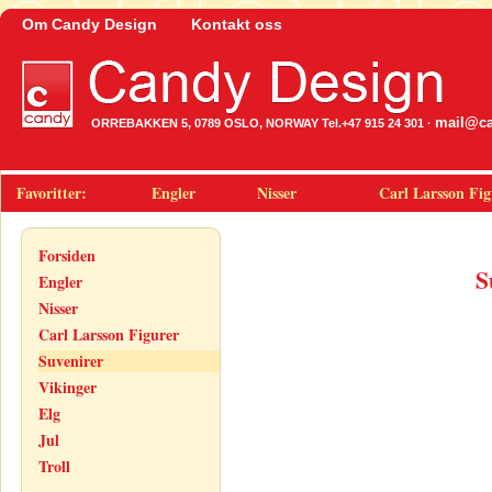
Om Candy Design
Kontakt oss
mail@ca
ORREBAKKEN 5, 0789 OSLO, NORWAY Tel.+47 915 24 301 ·
Favoritter:
Engler
Nisser
Carl Larsson Fig
Forsiden
S
Engler
Nisser
Carl Larsson Figurer
Suvenirer
Vikinger
Elg
Jul
Troll