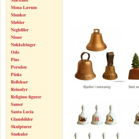
Mona Lærum
Munker
Møbler
Neglefiler
Nisser
Nøkkelringer
Oslo
Pins
Porselen
Påske
Reflekser
Bjeller i messing
Sett m
Reinsdyr
Religiøse figurer
Samer
Santa Lucia
Glansbilder
Skulpturer
Snøkuler