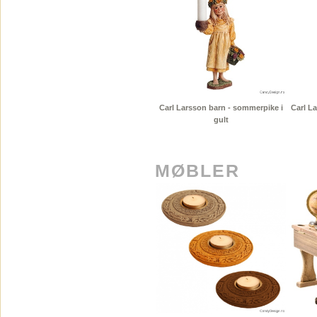
Carl Larsson barn - sommerpike i
Carl L
gult
MØBLER