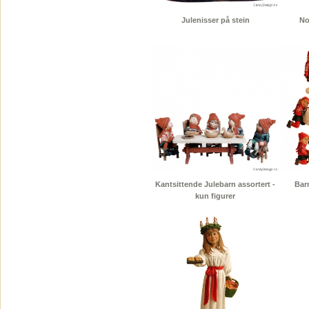
Julenisser på stein
No
Kantsittende Julebarn assortert -
Bar
kun figurer