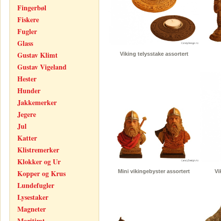
Fingerbøl
Fiskere
Fugler
Glass
Gustav Klimt
Viking telysstake assortert
Gustav Vigeland
Hester
Hunder
Jakkemerker
Jegere
Jul
Katter
Klistremerker
Klokker og Ur
Kopper og Krus
Mini vikingebyster assortert
Vi
Lundefugler
Lysestaker
Magneter
Maritimt