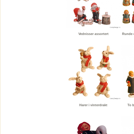
Vednisser assortert
Runde e
Harer i vinterdrakt
To 