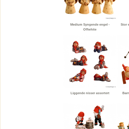
Medium Syngende engel -
Stor 
Offwhite
Liggende nisser assortert
Barn