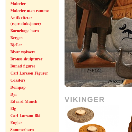
Malerier
Malerier uten ramme
Antikviteter
(reproduksjoner)
Barnehage barn
Bergen
Bjeller
Blyantspissere
Bronse skulpturer
Bunad figurer
Carl Larsson Figurer
Coasters
Dompap
Dyr
VIKINGER
Edvard Munch
Elg
Carl Larsson Blå
Engler
Sommerbarn