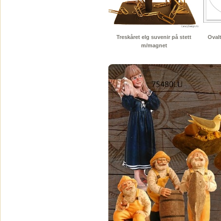
Treskåret elg suvenir på stett
Ovalt
m/magnet