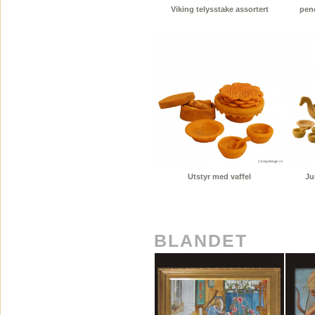
Viking telysstake assortert
penc
Utstyr med vaffel
Ju
BLANDET