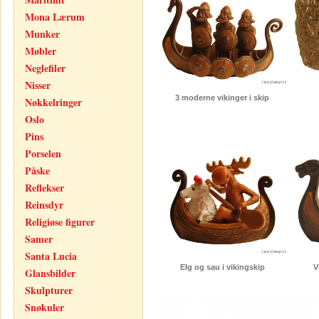
Mona Lærum
Munker
Møbler
Neglefiler
Nisser
3 moderne vikinger i skip
Nøkkelringer
Oslo
Pins
Porselen
Påske
Reflekser
Reinsdyr
Religiøse figurer
Samer
Santa Lucia
Elg og sau i vikingskip
V
Glansbilder
Skulpturer
Snøkuler