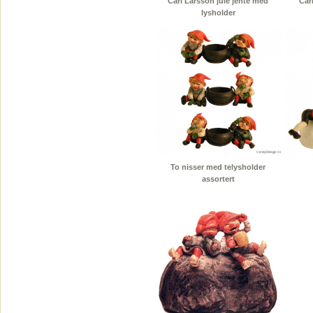
Carl Larsson jule jente med
Car
lysholder
To nisser med telysholder
assortert