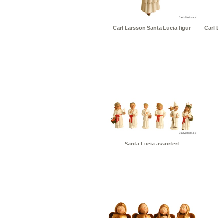
Carl Larsson Santa Lucia figur
Carl 
Santa Lucia assortert