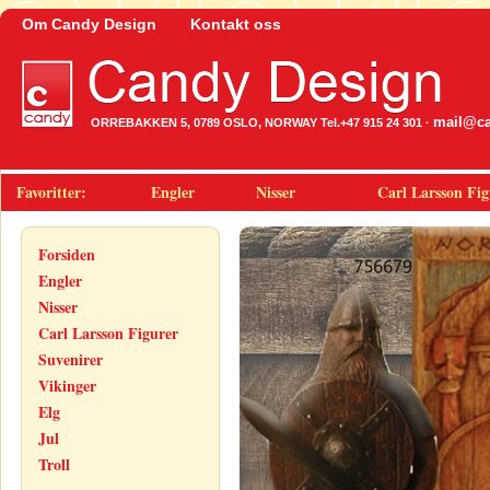
Om Candy Design
Kontakt oss
mail@ca
ORREBAKKEN 5, 0789 OSLO, NORWAY Tel.+47 915 24 301 ·
Favoritter:
Engler
Nisser
Carl Larsson Fig
Forsiden
Engler
Nisser
Carl Larsson Figurer
Suvenirer
Vikinger
Elg
Jul
Troll