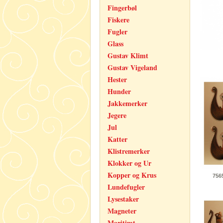
Fingerbøl
Fiskere
Fugler
Glass
Gustav Klimt
Gustav Vigeland
Hester
Hunder
Jakkemerker
Jegere
Jul
Katter
Klistremerker
Klokker og Ur
Kopper og Krus
756
Lundefugler
Lysestaker
Magneter
Maritimt