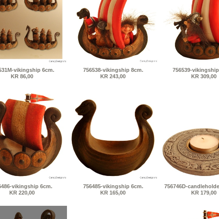
531M-vikingship 6cm.
756538-vikingship 8cm.
756539-vikingship
KR 86,00
KR 243,00
KR 309,00
6486-vikingship 6cm.
756485-vikingship 6cm.
756746D-candleholde
KR 220,00
KR 165,00
KR 179,00