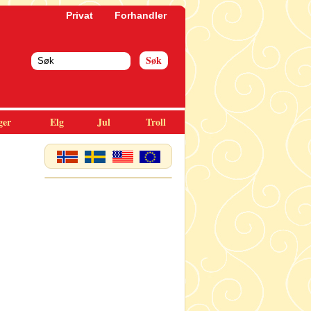
Privat
Forhandler
ger
Elg
Jul
Troll