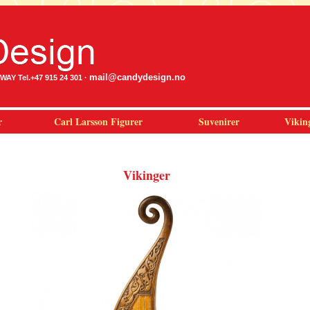
mail@candydesign.no
Y Tel.+47 915 24 301 ·
r
Carl Larsson Figurer
Suvenirer
Vikin
Vikinger