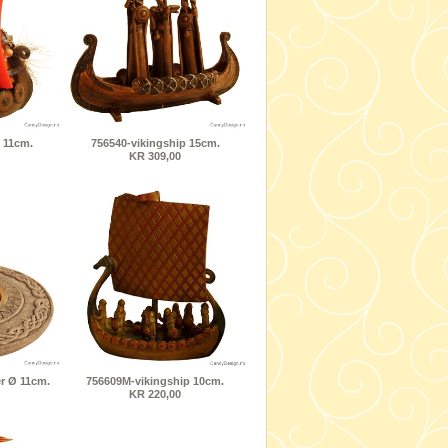
 11cm.
756540-vikingship 15cm.
KR 309,00
r Ø 11cm.
756609M-vikingship 10cm.
KR 220,00