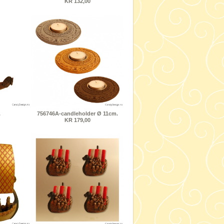
KR 132,00
.
756746A-candleholder Ø 11cm.
KR 179,00