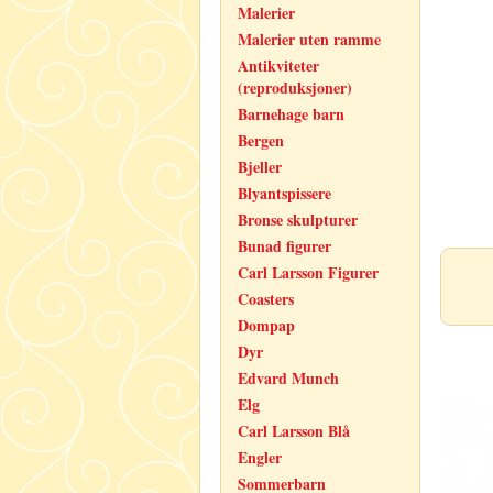
Malerier
Malerier uten ramme
Antikviteter
(reproduksjoner)
Barnehage barn
Bergen
Bjeller
Blyantspissere
Bronse skulpturer
Bunad figurer
Carl Larsson Figurer
Coasters
Dompap
Dyr
Edvard Munch
Elg
Carl Larsson Blå
Engler
Sommerbarn