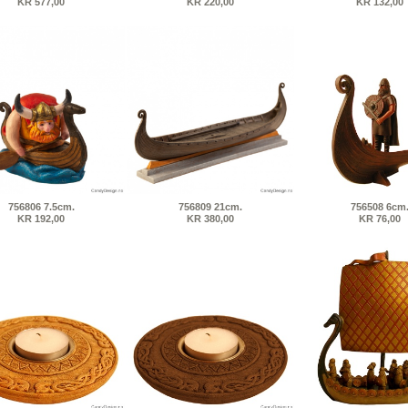
KR 577,00
KR 220,00
KR 132,00
756806 7.5cm.
756809 21cm.
756508 6cm
KR 192,00
KR 380,00
KR 76,00