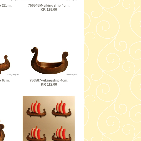
p 22cm.
756545M-vikingship 4cm.
KR 125,00
p 6cm.
756587-vikingship 4cm.
KR 112,00