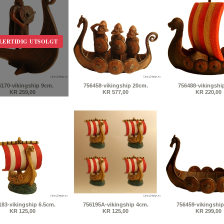
LERTIDIG UTSOLGT
6170-vikingship 9cm.
756458-vikingship 20cm.
756488-vikingshi
KR 259,00
KR 577,00
KR 220,00
183-vikingship 6.5cm.
756195A-vikingship 4cm.
756459-vikingship
KR 125,00
KR 125,00
KR 299,00