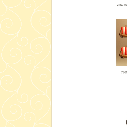
756746
756