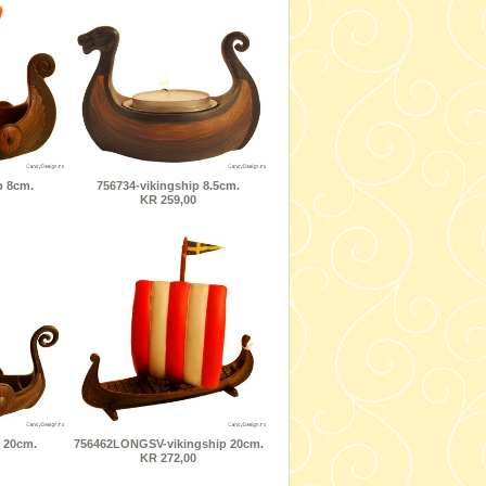
p 8cm.
756734-vikingship 8.5cm.
KR 259,00
 20cm.
756462LONGSV-vikingship 20cm.
KR 272,00