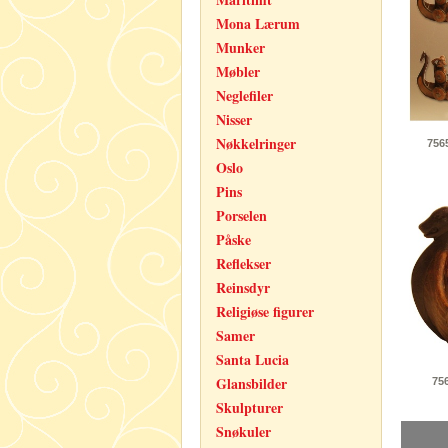
Mona Lærum
Munker
Møbler
Neglefiler
Nisser
Nøkkelringer
756
Oslo
Pins
Porselen
Påske
Reflekser
Reinsdyr
Religiøse figurer
Samer
Santa Lucia
Glansbilder
75
Skulpturer
Snøkuler