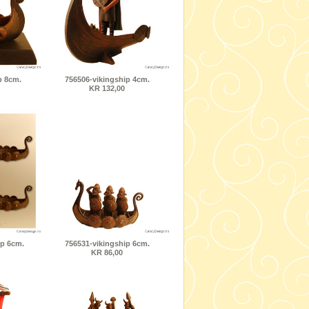
p 8cm.
756506-vikingship 4cm.
KR 132,00
ip 6cm.
756531-vikingship 6cm.
KR 86,00