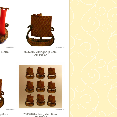
 11cm.
756609S-vikingship 6cm.
KR 132,00
ip 6cm.
756678M-vikingship 6cm.