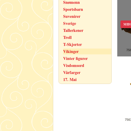
Snømenn
Sportsbarn
Suvenirer
Sverige
MID
Tallerkener
Troll
T-Skjorter
75
Vikinger
Vinter figurer
Visdomsord
Vårfarger
17. Mai
756