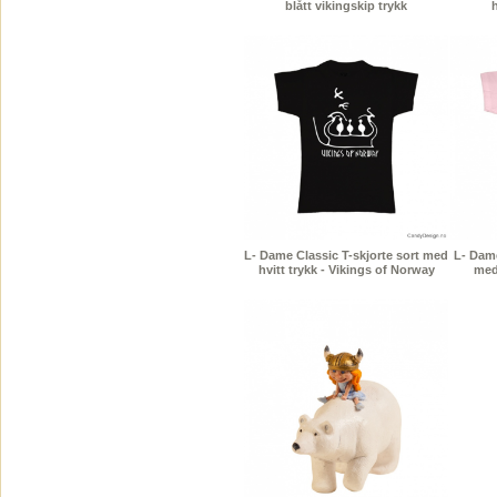
blått vikingskip trykk
h
L- Dame Classic T-skjorte sort med
L- Dame
hvitt trykk - Vikings of Norway
med 