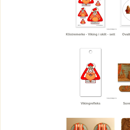
Klistremerke - Viking i skilt - sett
Ovalt
Vikingrefleks
Suve