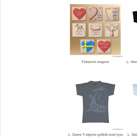
Firkantet magnet
L- Her
L- Dame T-skjorte gråblå med lyse
L- Da