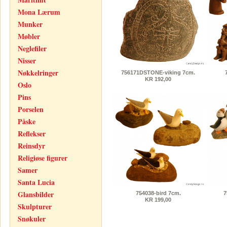
Mona Lærum
Munker
Møbler
Neglefiler
Nisser
Nøkkelringer
756171DSTONE-viking 7cm.
KR 192,00
Oslo
Pins
Porselen
Påske
Reflekser
Reinsdyr
Religiøse figurer
Samer
Santa Lucia
Glansbilder
754038-bird 7cm.
7
KR 199,00
Skulpturer
Snøkuler