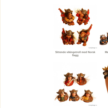
Sittende vikingetroll med Norsk
Me
flagg