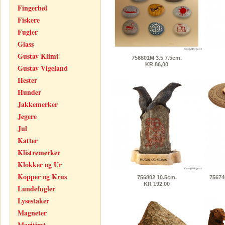
Fingerbøl
Fiskere
Fugler
Glass
Gustav Klimt
756801M 3.5 7.5cm.
KR 86,00
Gustav Vigeland
Hester
Hunder
Jakkemerker
Jegere
Jul
Katter
Klistremerker
Klokker og Ur
Kopper og Krus
756802 10.5cm.
75674
KR 192,00
Lundefugler
Lysestaker
Magneter
Maritimt