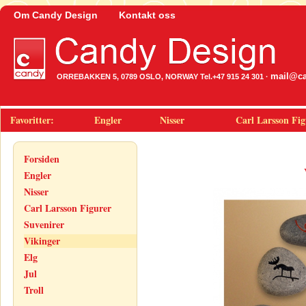
Om Candy Design
Kontakt oss
mail@ca
ORREBAKKEN 5, 0789 OSLO, NORWAY Tel.+47 915 24 301 ·
Favoritter:
Engler
Nisser
Carl Larsson Fig
Forsiden
Engler
Nisser
Carl Larsson Figurer
Suvenirer
Vikinger
Elg
Jul
Troll