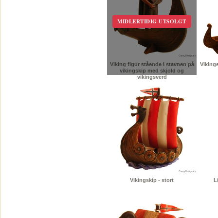
MIDLERTIDIG UTSOLGT
Viking figur stående i stavnen på
Viking
vikingskip med skjold og
vikingsverd
Vikingskip - stort
L