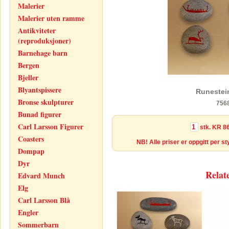
Malerier
Malerier uten ramme
Antikviteter
(reproduksjoner)
Barnehage barn
Bergen
Bjeller
Blyantspissere
Runestei
Bronse skulpturer
7568
Bunad figurer
Carl Larsson Figurer
stk.
KR 86
Coasters
NB! Alle priser er oppgitt per s
Dompap
Dyr
Relat
Edvard Munch
Elg
Carl Larsson Blå
Engler
Sommerbarn