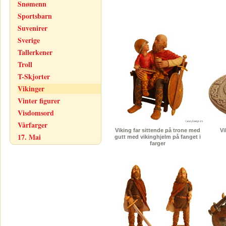
Snømenn
Sportsbarn
Suvenirer
Sverige
Tallerkener
Troll
T-Skjorter
Vikinger
Vinter figurer
Visdomsord
Vårfarger
Viking far sittende på trone med
Vi
17. Mai
gutt med vikinghjelm på fanget i
farger