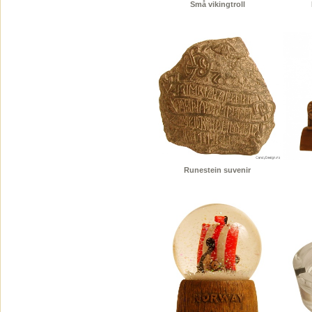
Små vikingtroll
Runestein suvenir