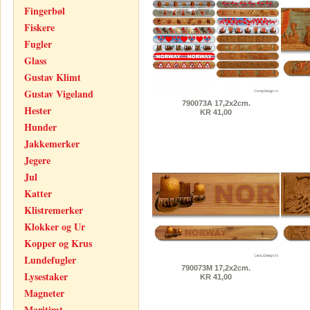
Fingerbøl
Fiskere
Fugler
Glass
Gustav Klimt
Gustav Vigeland
790073A 17,2x2cm.
Hester
KR 41,00
Hunder
Jakkemerker
Jegere
Jul
Katter
Klistremerker
Klokker og Ur
Kopper og Krus
Lundefugler
790073M 17,2x2cm.
Lysestaker
KR 41,00
Magneter
Maritimt