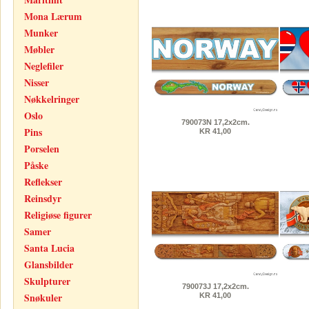
Mona Lærum
Munker
Møbler
Neglefiler
Nisser
Nøkkelringer
Oslo
790073N 17,2x2cm.
Pins
KR 41,00
Porselen
Påske
Reflekser
Reinsdyr
Religiøse figurer
Samer
Santa Lucia
Glansbilder
Skulpturer
790073J 17,2x2cm.
Snøkuler
KR 41,00