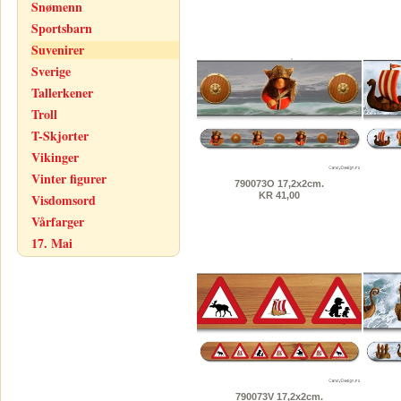
Snømenn
Sportsbarn
Suvenirer
Sverige
Tallerkener
Troll
T-Skjorter
Vikinger
Vinter figurer
790073O 17,2x2cm.
KR 41,00
Visdomsord
Vårfarger
17. Mai
790073V 17,2x2cm.