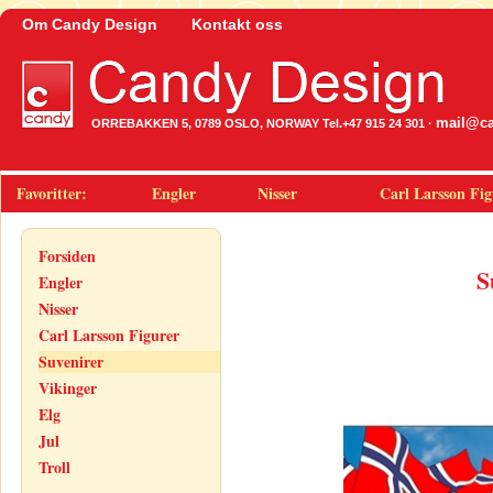
Om Candy Design
Kontakt oss
mail@ca
ORREBAKKEN 5, 0789 OSLO, NORWAY Tel.+47 915 24 301 ·
Favoritter:
Engler
Nisser
Carl Larsson Fig
Forsiden
S
Engler
Nisser
Carl Larsson Figurer
Suvenirer
Vikinger
Elg
Jul
Troll