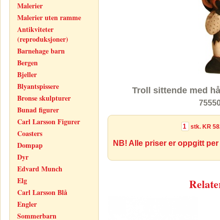
Malerier
Malerier uten ramme
Antikviteter
(reproduksjoner)
Barnehage barn
Bergen
Bjeller
Blyantspissere
Troll sittende med h
Bronse skulpturer
75550
Bunad figurer
Carl Larsson Figurer
stk.
KR 58
Coasters
NB! Alle priser er oppgitt per
Dompap
Dyr
Edvard Munch
Elg
Relate
Carl Larsson Blå
Engler
Sommerbarn