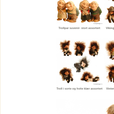
Trollpar suvenir- stort assortert
Viking
Troll i sorte og hvite klær assortert
Vinter