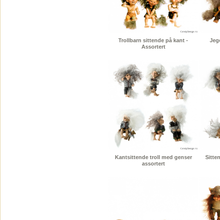
Trollbarn sittende på kant -
Jeg
Assortert
Kantsittende troll med genser
Sitte
assortert