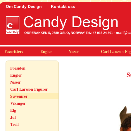
Om Candy Design
Kontakt oss
mail@ca
ORREBAKKEN 5, 0789 OSLO, NORWAY Tel.+47 915 24 301 ·
Favoritter:
Engler
Nisser
Carl Larsson Fig
Forsiden
S
Engler
Nisser
Carl Larsson Figurer
Suvenirer
Vikinger
Elg
Jul
Troll