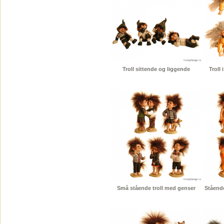
Troll sittende og liggende
Troll 
Små stående troll med genser
Stående