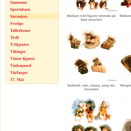
Snømenn
Sportsbarn
Suvenirer
Medium troll figurer sittende på
Medium 
kant assortert
Sverige
Tallerkener
Troll
T-Skjorter
Vikinger
Vinter figurer
Visdomsord
Vårfarger
17. Mai
Småtroll i sko, stamp, seng etc.
Hengetr
Assortert