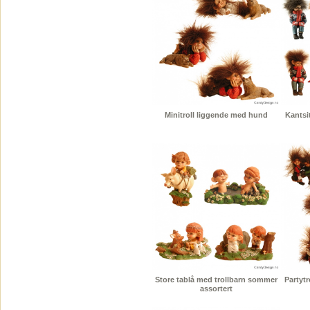
Minitroll liggende med hund
Kantsit
Store tablå med trollbarn sommer
Partytr
assortert