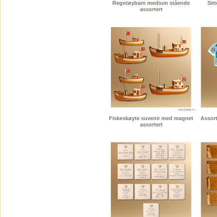
Regntøybarn medium stående
Sit
assortert
Fiskeskøyte suvenir med magnet
Assort
assortert