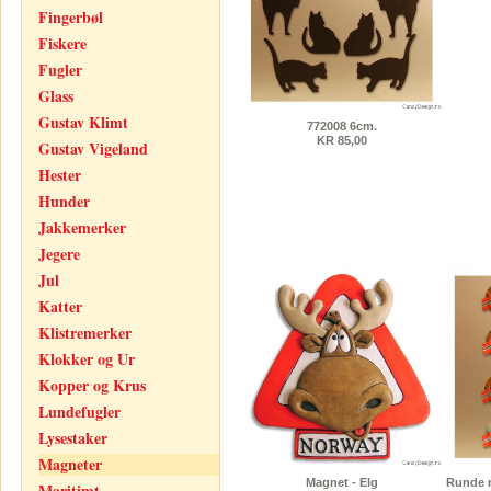
Fingerbøl
Fiskere
Fugler
Glass
Gustav Klimt
772008 6cm.
KR 85,00
Gustav Vigeland
Hester
Hunder
Jakkemerker
Jegere
Jul
Katter
Klistremerker
Klokker og Ur
Kopper og Krus
Lundefugler
Lysestaker
Magneter
Magnet - Elg
Runde m
Maritimt