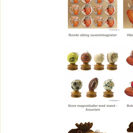
Runde viking suvenirmagneter
Vik
Store magnetballer med stand -
Bok
Assortert