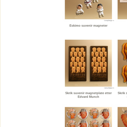
Eskimo suvenir magneter
Skrik suvenir magnetplate etter
Skrik
Edvard Munch