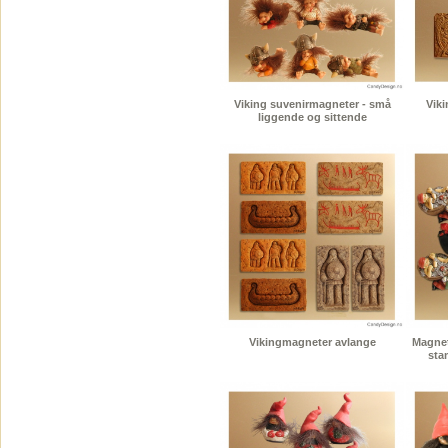
Viking suvenirmagneter - små
Vik
liggende og sittende
Vikingmagneter avlange
Magnet
sta