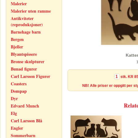
Malerier
Malerier uten ramme
Antikviteter
(reproduksjoner)
Barnehage barn
Bergen
Bjeller
Blyantspissere
Katte
Bronse skulpturer
Bunad figurer
Carl Larsson Figurer
stk.
KR 85
Coasters
NB! Alle priser er oppgitt per s
Dompap
Dyr
Relat
Edvard Munch
Elg
Carl Larsson Blå
Engler
Sommerbarn