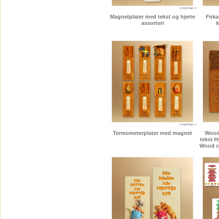
Magnetplater med tekst og hjerte
Firk
assortert
k
Termometerplater med magnet
Wood
tekst H
Wood ca