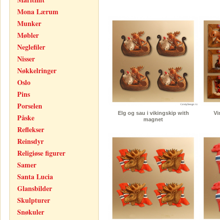
Mona Lærum
Munker
Møbler
Neglefiler
Nisser
Nøkkelringer
Oslo
Pins
Porselen
Elg og sau i vikingskip with
Vi
Påske
magnet
Reflekser
Reinsdyr
Religiøse figurer
Samer
Santa Lucia
Glansbilder
Skulpturer
Snøkuler