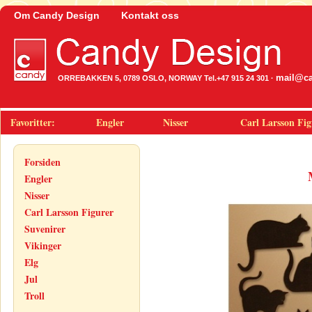
Om Candy Design
Kontakt oss
mail@ca
ORREBAKKEN 5, 0789 OSLO, NORWAY Tel.+47 915 24 301 ·
Favoritter:
Engler
Nisser
Carl Larsson Fig
Forsiden
Engler
Nisser
Carl Larsson Figurer
Suvenirer
Vikinger
Elg
Jul
Troll