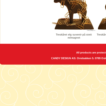
Treskåret elg suvenir på stett
Treskår
m/magnet
All products are protect
CANDY DESIGN AS: Orrebakken 5. 0789 O