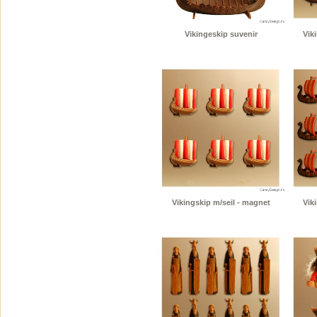
Vikingeskip suvenir
Vik
Vikingskip m/seil - magnet
Vik