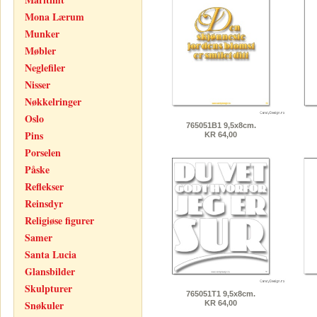
Mona Lærum
Munker
Møbler
Neglefiler
Nisser
Nøkkelringer
Oslo
765051B1 9,5x8cm.
Pins
KR 64,00
Porselen
Påske
Reflekser
Reinsdyr
Religiøse figurer
Samer
Santa Lucia
Glansbilder
Skulpturer
765051T1 9,5x8cm.
Snøkuler
KR 64,00