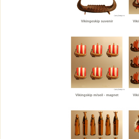
Vikingeskip suvenir
Vik
Vikingskip m/seil - magnet
Vik