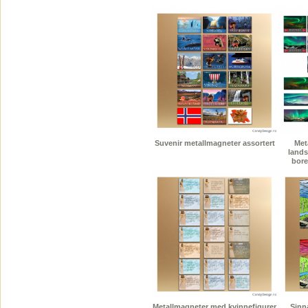
Suvenir metallmagneter assortert
Met
lands
bore
Metallmagneter med kvinnefigurer
Sinn