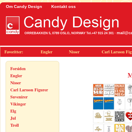
Om Candy Design
Kontakt oss
mail@ca
ORREBAKKEN 5, 0789 OSLO, NORWAY Tel.+47 915 24 301 ·
Favoritter:
Engler
Nisser
Carl Larsson Fig
Forsiden
M
Engler
Nisser
Carl Larsson Figurer
Suvenirer
Vikinger
Elg
Jul
Troll