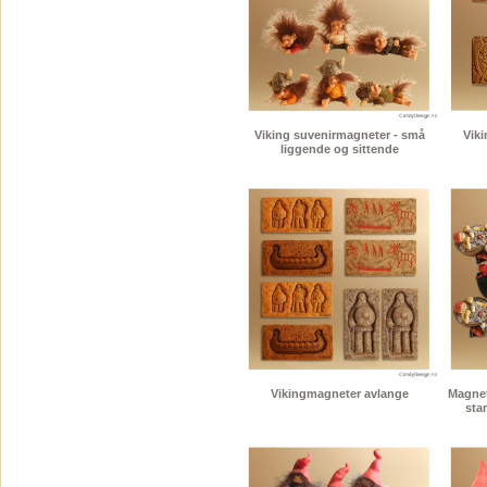
Viking suvenirmagneter - små
Vik
liggende og sittende
Vikingmagneter avlange
Magnet
sta