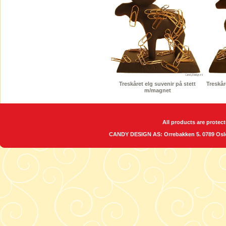
Treskåret elg suvenir på stett
Treskår
m/magnet
All products are protect
CANDY DESIGN AS: Orrebakken 5. 0789 O