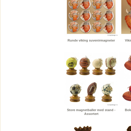
Runde viking suvenirmagneter
Vik
Store magnetballer med stand -
Bok
Assortert