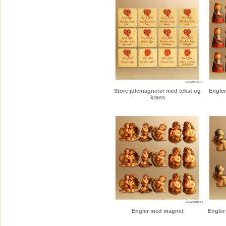
Store julemagneter med tekst og
Engler
krans
Engler med magnet
Engler