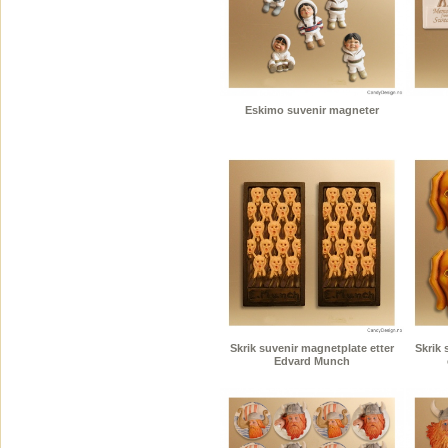
Eskimo suvenir magneter
Skrik suvenir magnetplate etter
Skrik
Edvard Munch