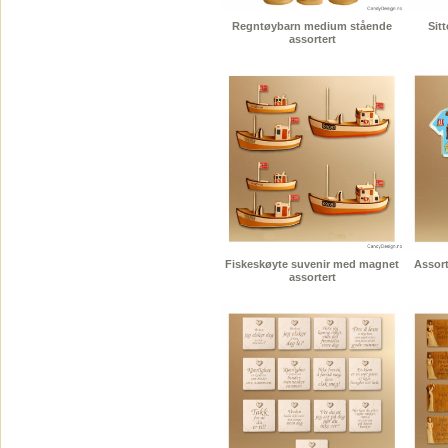
Regntøybarn medium stående
Sit
assortert
Fiskeskøyte suvenir med magnet
Assort
assortert