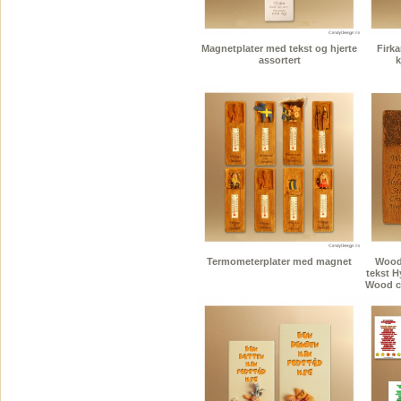
Magnetplater med tekst og hjerte
Firk
assortert
k
Termometerplater med magnet
Wood
tekst H
Wood ca