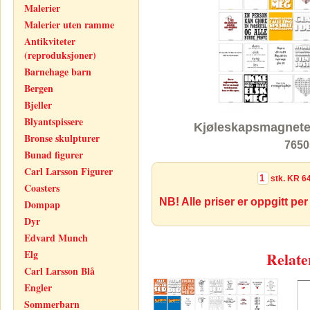
Malerier
Malerier uten ramme
Antikviteter
(reproduksjoner)
Barnehage barn
Bergen
Bjeller
Blyantspissere
Kjøleskapsmagnete
Bronse skulpturer
7650
Bunad figurer
Carl Larsson Figurer
stk.
KR 64
Coasters
NB! Alle priser er oppgitt per
Dompap
Dyr
Edvard Munch
Elg
Relate
Carl Larsson Blå
Engler
Sommerbarn