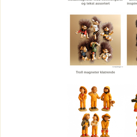
og tekst assortert
inspir
Troll magneter klatrende