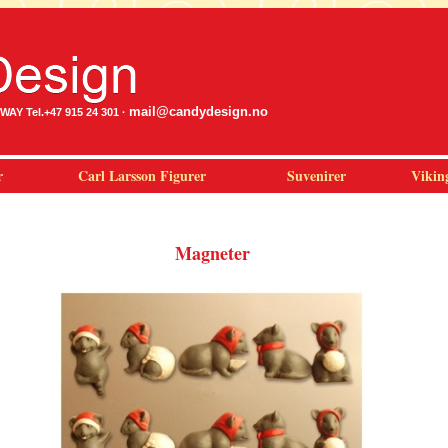
mail@candydesign.no
Y Tel.+47 915 24 301 ·
r
Carl Larsson Figurer
Suvenirer
Vikin
Magneter