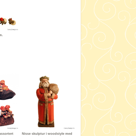
m.
assortert
Nisse skulptur i woodstyle med