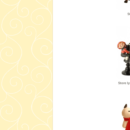
S
Store l