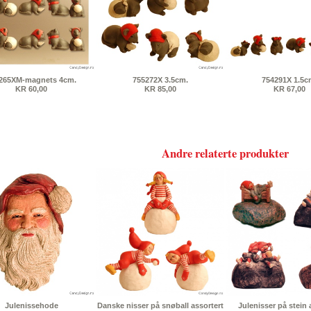
265XM-magnets 4cm.
755272X 3.5cm.
754291X 1.5c
KR 60,00
KR 85,00
KR 67,00
Andre relaterte produkter
Julenissehode
Danske nisser på snøball assortert
Julenisser på stein 