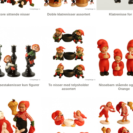
tore sittende nisser
Doble klatrenisser assortert
Klatrenisse for 
ysestakenisser kun figurer
To nisser med telysholder
Nissebarn stående og 
assortert
Orange