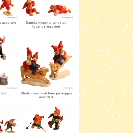
 assortert
Danske nisser sittende og
liggende assortert
tert
Glade griser med barn på ryggen
assortert