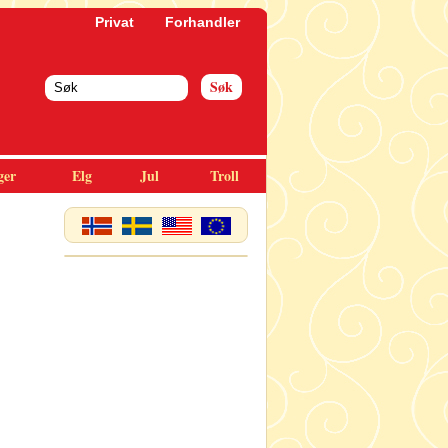
Privat
Forhandler
ger
Elg
Jul
Troll