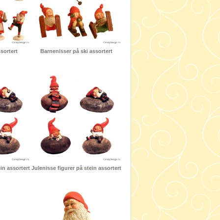
sortert
Barnenisser på ski assortert
in assortert
Julenisse figurer på stein assortert