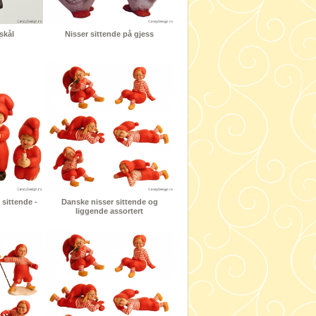
skål
Nisser sittende på gjess
sittende -
Danske nisser sittende og
liggende assortert