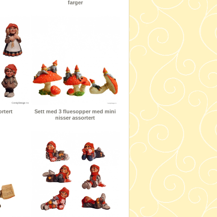
farger
rtert
Sett med 3 fluesopper med mini
nisser assortert