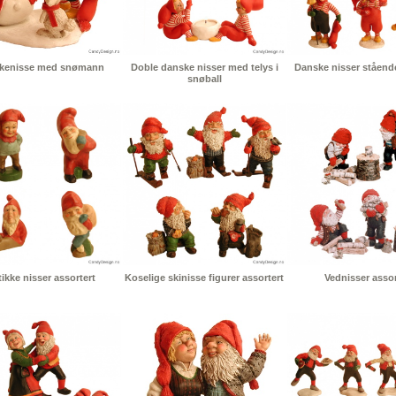
kenisse med snømann
Doble danske nisser med telys i
Danske nisser stående
snøball
ikke nisser assortert
Koselige skinisse figurer assortert
Vednisser assor