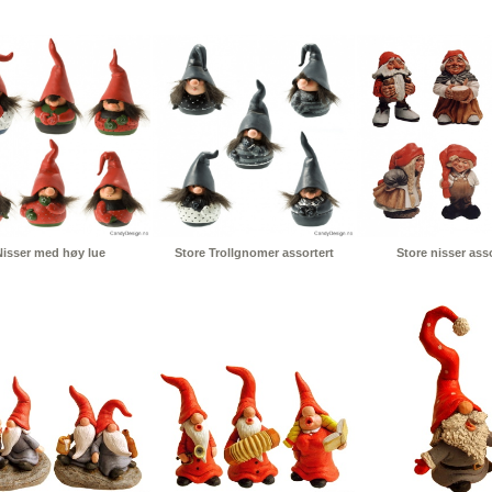
Nisser med høy lue
Store Trollgnomer assortert
Store nisser asso