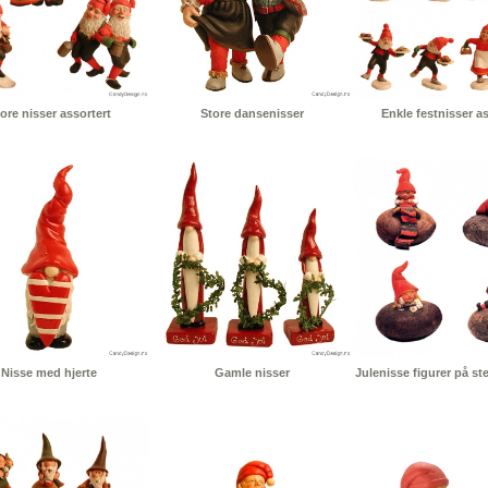
ore nisser assortert
Store dansenisser
Enkle festnisser as
Nisse med hjerte
Gamle nisser
Julenisse figurer på ste