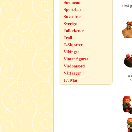
Snømenn
Små gr
Sportsbarn
Suvenirer
Sverige
Tallerkener
Troll
T-Skjorter
Vikinger
Vinter figurer
Visdomsord
Vårfarger
As
17. Mai
s