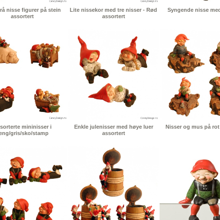
å nisse figurer på stein
Lite nissekor med tre nisser - Rød
Syngende nisse med
assortert
assortert
sorterte mininisser i
Enkle julenisser med høye luer
Nisser og mus på rot
eng/gris/sko/stamp
assortert