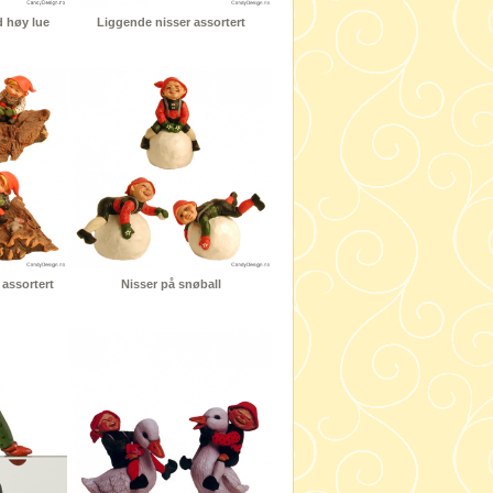
 høy lue
Liggende nisser assortert
 assortert
Nisser på snøball