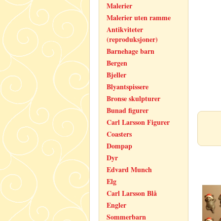
Malerier
Malerier uten ramme
Antikviteter
(reproduksjoner)
Barnehage barn
Bergen
Bjeller
Blyantspissere
Bronse skulpturer
Bunad figurer
Carl Larsson Figurer
Coasters
Dompap
Dyr
Edvard Munch
Elg
Carl Larsson Blå
Engler
Sommerbarn