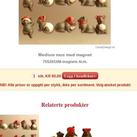
Medium mus med magnet
755265XM-magnets 4cm.
stk.
KR 60,00
NB! Alle priser er oppgitt per stykk, ikke per sortiment. Velg ønsket produkt
Relaterte produkter