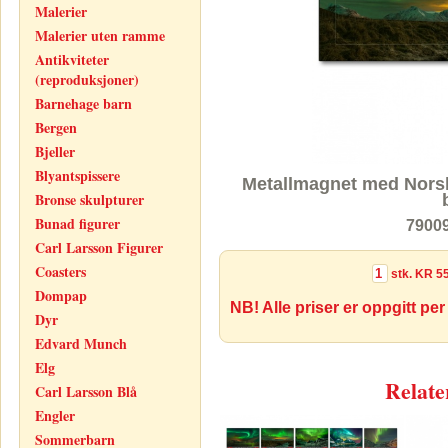
Malerier
Malerier uten ramme
Antikviteter
(reproduksjoner)
Barnehage barn
Bergen
Bjeller
Blyantspissere
Metallmagnet med Norsk
Bronse skulpturer
Bunad figurer
7900
Carl Larsson Figurer
Coasters
stk.
KR 55
Dompap
NB! Alle priser er oppgitt per
Dyr
Edvard Munch
Elg
Relate
Carl Larsson Blå
Engler
Sommerbarn