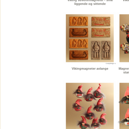
Viking suvenirmagneter - små
Vik
liggende og sittende
Vikingmagneter avlange
Magnet
sta