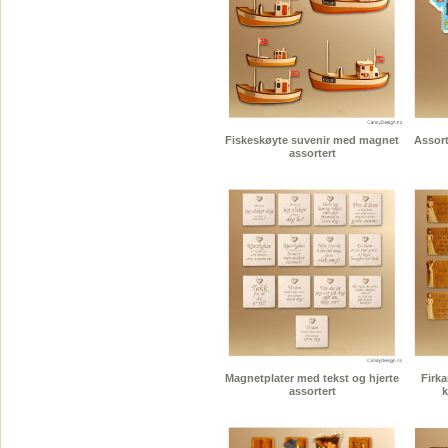
Fiskeskøyte suvenir med magnet
Assort
assortert
Magnetplater med tekst og hjerte
Firk
assortert
k