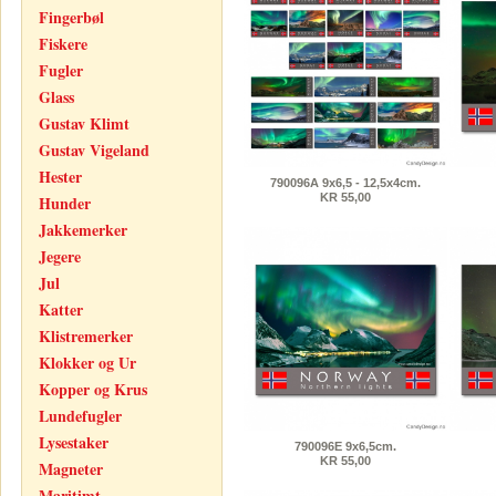
Fingerbøl
Fiskere
Fugler
Glass
Gustav Klimt
Gustav Vigeland
Hester
790096A 9x6,5 - 12,5x4cm.
KR 55,00
Hunder
Jakkemerker
Jegere
Jul
Katter
Klistremerker
Klokker og Ur
Kopper og Krus
Lundefugler
Lysestaker
790096E 9x6,5cm.
KR 55,00
Magneter
Maritimt