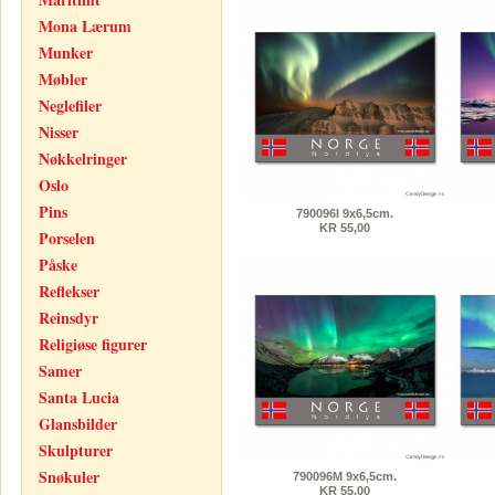
Mona Lærum
Munker
Møbler
Neglefiler
Nisser
Nøkkelringer
Oslo
Pins
790096I 9x6,5cm.
KR 55,00
Porselen
Påske
Reflekser
Reinsdyr
Religiøse figurer
Samer
Santa Lucia
Glansbilder
Skulpturer
Snøkuler
790096M 9x6,5cm.
KR 55,00