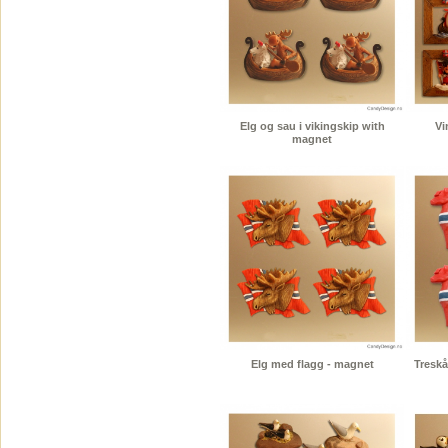
Elg og sau i vikingskip with
Vi
magnet
Elg med flagg - magnet
Treskå