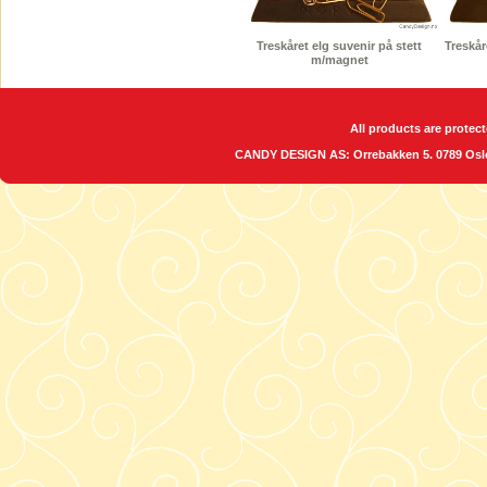
Treskåret elg suvenir på stett
Treskår
m/magnet
All products are protect
CANDY DESIGN AS: Orrebakken 5. 0789 O