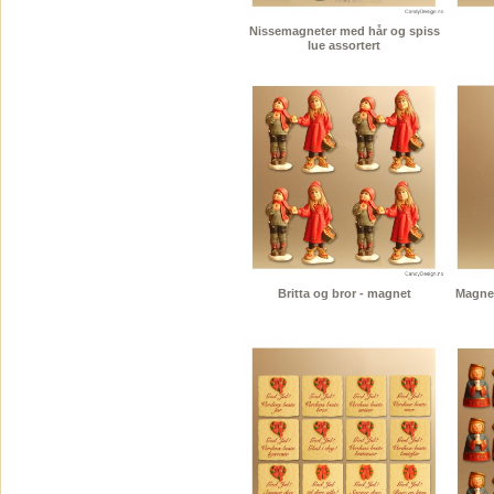
Nissemagneter med hår og spiss
lue assortert
Britta og bror - magnet
Magnet