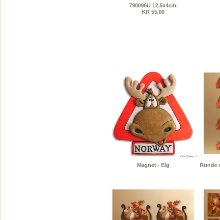
790096U 12,5x4cm.
KR 55,00
Magnet - Elg
Runde m