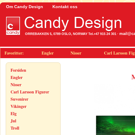
Om Candy Design
Kontakt oss
mail@ca
ORREBAKKEN 5, 0789 OSLO, NORWAY Tel.+47 915 24 301 ·
Favoritter:
Engler
Nisser
Carl Larsson Fig
Forsiden
M
Engler
Nisser
Carl Larsson Figurer
Suvenirer
Vikinger
Elg
Jul
Troll