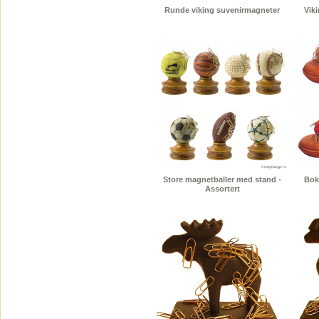
Runde viking suvenirmagneter
Vik
Store magnetballer med stand -
Bok
Assortert