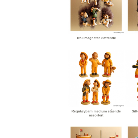
Troll magneter klatrende
Regntøybarn medium stående
Sit
assortert