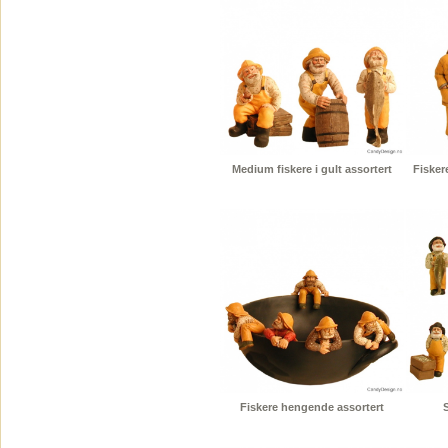
Medium fiskere i gult assortert
Fisker
Fiskere hengende assortert
S