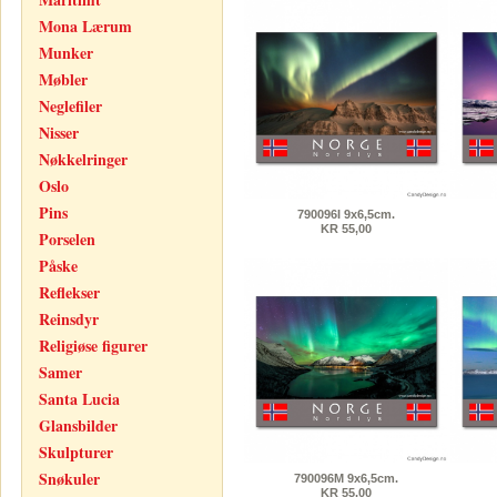
Mona Lærum
Munker
Møbler
Neglefiler
Nisser
Nøkkelringer
Oslo
Pins
790096I 9x6,5cm.
KR 55,00
Porselen
Påske
Reflekser
Reinsdyr
Religiøse figurer
Samer
Santa Lucia
Glansbilder
Skulpturer
Snøkuler
790096M 9x6,5cm.
KR 55,00