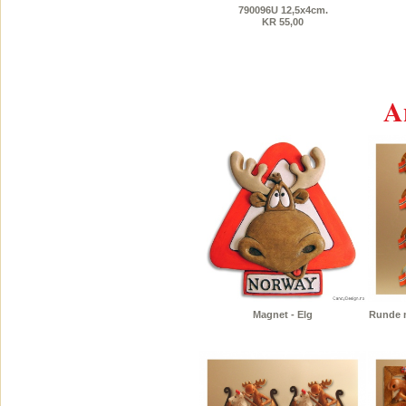
790096U 12,5x4cm.
KR 55,00
A
Magnet - Elg
Runde m