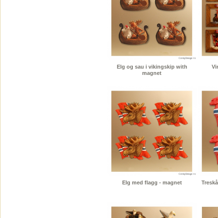
Elg og sau i vikingskip with
Vi
magnet
Elg med flagg - magnet
Treskå