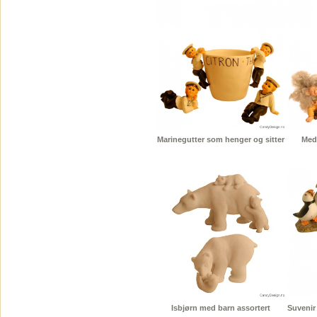
Marinegutter som henger og sitter
Medi
Isbjørn med barn assortert
Suvenir