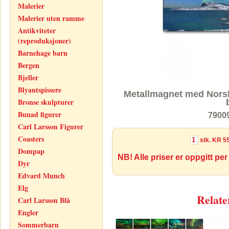
Malerier
Malerier uten ramme
Antikviteter
(reproduksjoner)
Barnehage barn
Bergen
Bjeller
Blyantspissere
Metallmagnet med Norsk
Bronse skulpturer
Bunad figurer
7900
Carl Larsson Figurer
Coasters
stk.
KR 55
Dompap
NB! Alle priser er oppgitt per
Dyr
Edvard Munch
Elg
Relate
Carl Larsson Blå
Engler
Sommerbarn