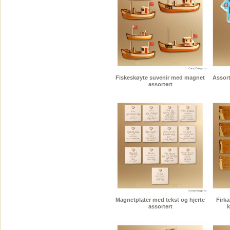
Fiskeskøyte suvenir med magnet
Assort
assortert
Magnetplater med tekst og hjerte
Firk
assortert
k