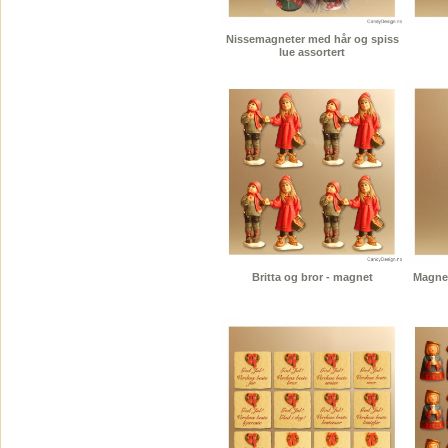
Nissemagneter med hår og spiss
lue assortert
Britta og bror - magnet
Magnet