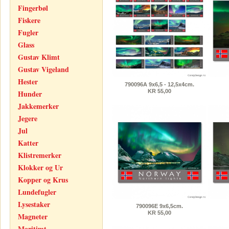
Fingerbøl
Fiskere
Fugler
Glass
Gustav Klimt
Gustav Vigeland
Hester
790096A 9x6,5 - 12,5x4cm.
KR 55,00
Hunder
Jakkemerker
Jegere
Jul
Katter
Klistremerker
Klokker og Ur
Kopper og Krus
Lundefugler
Lysestaker
790096E 9x6,5cm.
KR 55,00
Magneter
Maritimt