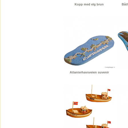
Kopp med elg brun
Båth
Atlanterhavsveien suvenir