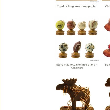
Runde viking suvenirmagneter
Vik
Store magnetballer med stand -
Bok
Assortert